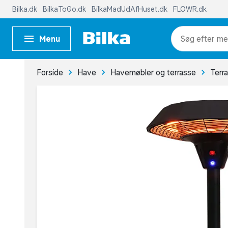
Bilka.dk
BilkaToGo.dk
BilkaMadUdAfHuset.dk
FLOWR.dk
Menu
me
Forside
Have
Havemøbler og terrasse
Terr