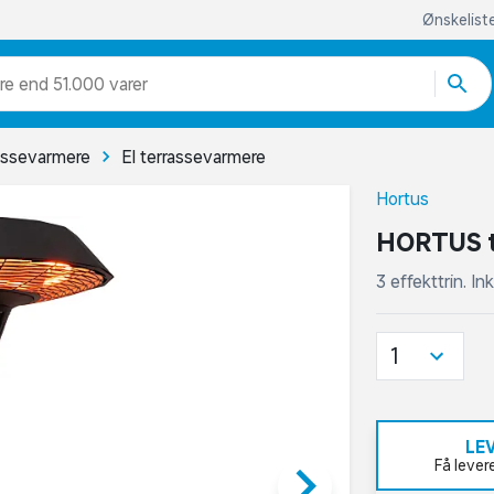
Ønskelist
re end 51.000 varer
assevarmere
El terrassevarmere
Hortus
HORTUS t
3 effekttrin. In
1
LE
keyboard_arrow_right
Få lever