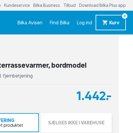
e
Kundeservice
Bilka Business
Tilbud
Download Bilka Plus app
0
Bilka Avisen
Find Bilka
Log ind
Kurv
errassevarmer, bordmodel
kl. fjernbetjening.
1.442,-
VERING
SÆLGES IKKE I VAREHUSE
et produktet