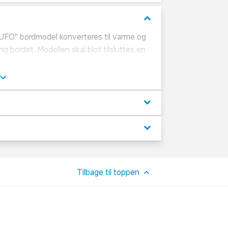
keyboard_arrow_down
UFO" bordmodel konverteres til varme og
ng bordet. Modellen skal blot tilsluttes en
rmeren kan anvendes både ude og inde.
r med en levetid på minimum 5000 timer.
keyboard_arrow_down
keyboard_arrow_down
Tilbage til toppen
d halogen rør