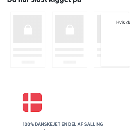
Godkendelser : CE, LVC & EMC
Dækningsområde: 6-8 meter
Opstartstid/fuld effekt: 5 sekunder
Hvis d
Energiudnyttelse: ca. 80%
Funktionstid ca. 5000 timer
Anvendelse: Indendørs og udendørs
100% DANSKEJET EN DEL AF SALLING