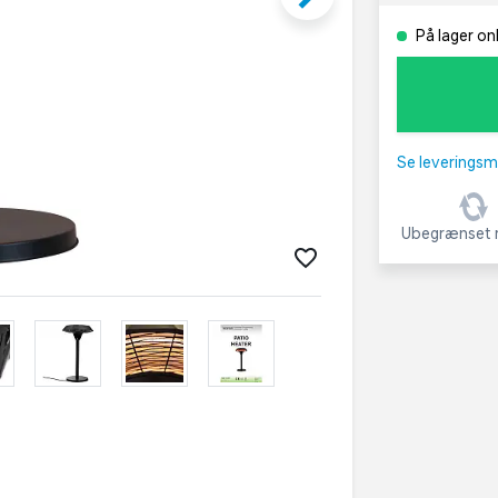
På lager onl
Se leveringsm
Ubegrænset r