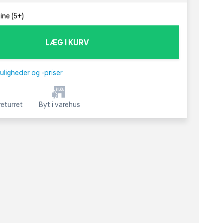
ine (5+)
LÆG I KURV
uligheder og -priser
eturret
Byt i varehus