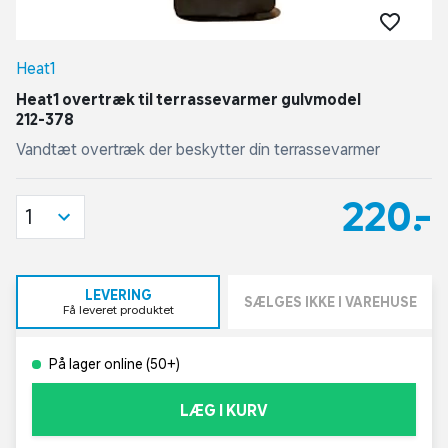
Heat1
Heat1 overtræk til terrassevarmer gulvmodel
212-378
Vandtæt overtræk der beskytter din terrassevarmer
220,-
1
LEVERING
SÆLGES IKKE I VAREHUSE
Få leveret produktet
På lager online (50+)
LÆG I KURV