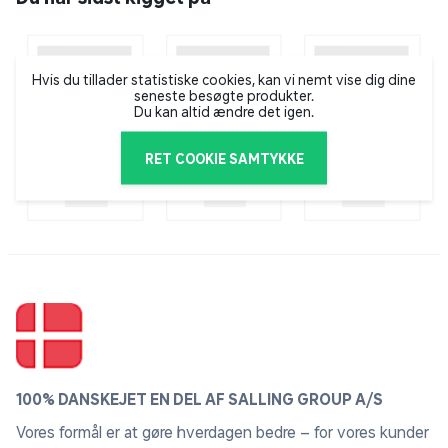
Bredde: 100 cm
Diameter: 5 cm
Hvis du tillader statistiske cookies, kan vi nemt vise dig dine
Materiale: Aluminium
seneste besøgte produkter.
Du kan altid ændre det igen.
RET COOKIE SAMTYKKE
100% DANSKEJET EN DEL AF SALLING GROUP A/S
Vores formål er at gøre hverdagen bedre – for vores kunder