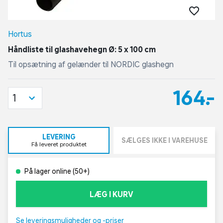
Hortus
Håndliste til glashavehegn Ø: 5 x 100 cm
Til opsætning af gelænder til NORDIC glashegn
164,-
1
LEVERING
SÆLGES IKKE I VAREHUSE
Få leveret produktet
På lager online (50+)
LÆG I KURV
Se leveringsmuligheder og -priser