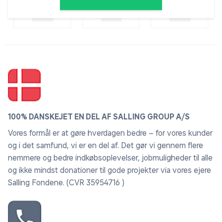
Betræk:
Kunstlæder
Stel:
Metal med asketræsprint
Bredde:
42 cm
Dybde:
55 cm
Højde:
84 cm
100% DANSKEJET EN DEL AF SALLING GROUP A/S
Maksimal belastning:
110 kg
Vores formål er at gøre hverdagen bedre – for vores kunder
og i det samfund, vi er en del af. Det gør vi gennem flere
nemmere og bedre indkøbsoplevelser, jobmuligheder til alle
Stolene er kun til privat brug.
og ikke mindst donationer til gode projekter via vores ejere
Salling Fondene. (CVR 35954716 )