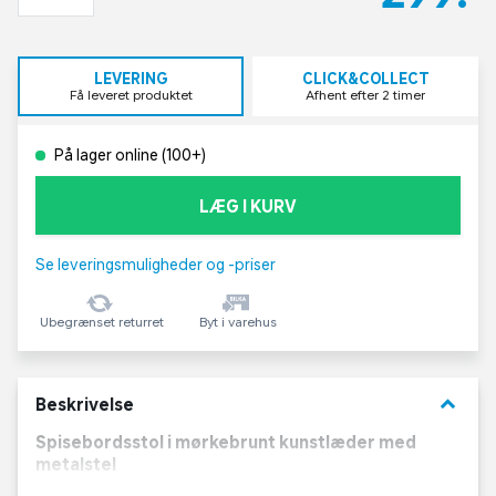
LEVERING
CLICK&COLLECT
Få leveret produktet
Afhent efter 2 timer
På lager online (100+)
LÆG I KURV
Se leveringsmuligheder og -priser
Ubegrænset returret
Byt i varehus
keyboard_arrow_down
Beskrivelse
Spisebordsstol i mørkebrunt kunstlæder med
metalstel