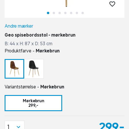
Andre mærker
Geo spisebordsstol - mørkebrun
B: 44 x H: 87 x D: 53 cm
Produktfarve -
Mørkebrun
Variantstørrelse -
Mørkebrun
Mørkebrun
299,-
299,-
1