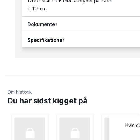
1700LM 4000K med afbryder på listen.
L: 117 cm
Dokumenter
Specifikationer
Din historik
Du har sidst kigget på
Hvis d