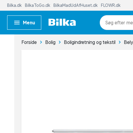
Bilka.dk
BilkaToGo.dk
BilkaMadUdAfHuset.dk
FLOWR.dk
Menu
me
Forside
Bolig
Boligindretning og tekstil
Bel