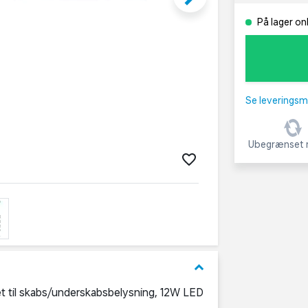
På lager on
Se leveringsm
Ubegrænset r
keyboard_arrow_down
t til skabs/underskabsbelysning, 12W LED