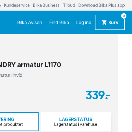
e
Kundeservice
Bilka Business
Tilbud
Download Bilka Plus app
0
Bilka Avisen
Find Bilka
Log ind
Kurv
DRY armatur L1170
matur i hvid
339,-
VERING
LAGERSTATUS
et produktet
Lagerstatus i varehuse