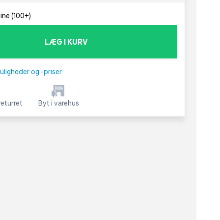
line (100+)
LÆG I KURV
uligheder og -priser
eturret
Byt i varehus