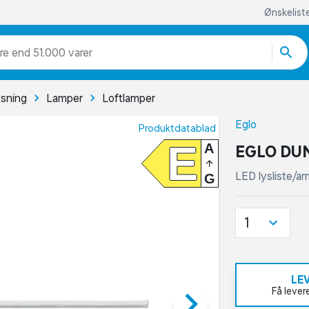
Ønskelist
re end 51.000 varer
ysning
Lamper
Loftlamper
Eglo
Produktdatablad
E
A
EGLO DUN
LED lysliste/ar
G
1
LE
keyboard_arrow_right
Få lever