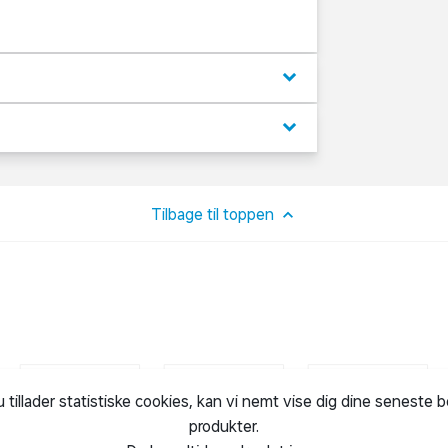
keyboard_arrow_down
keyboard_arrow_down
Tilbage til toppen
u tillader statistiske cookies, kan vi nemt vise dig dine seneste 
produkter.