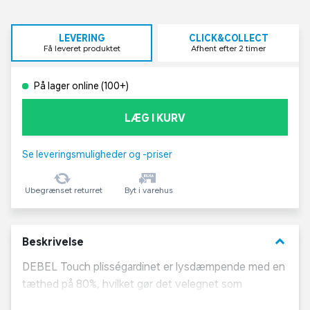
LEVERING
CLICK&COLLECT
Få leveret produktet
Afhent efter 2 timer
På lager online (100+)
LÆG I KURV
Se leveringsmuligheder og -priser
Ubegrænset returret
Byt i varehus
keyboard_arrow_down
Beskrivelse
DEBEL Touch plisségardinet er lysdæmpende med en
tæthed på 80%, hvilket gør det velegnet som
mørklægningsgardin. Plisségardinet DEBEL Touch har