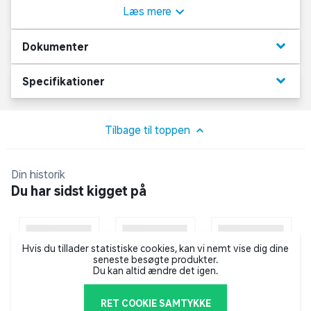
et stilrent look, og det kan monteres både i loftet eller i
Læs mere
væggen, så det vil passe til langt de fleste vinduer.
keyboard_arrow_down
Dokumenter
Gardinerne kan desuden afkortes, så de passer
præcist til målene på dine vinduer. DEBEL touch
keyboard_arrow_down
Specifikationer
plisségardin kan afkortes maks. 5 cm i hver side.
Der er trådløs betjening, alu bagside, indfarvet top- og
Tilbage til toppen
bundliste, og du rengør let plisségardinet med en
opvredet klud.
Din historik
Du har sidst kigget på
Hvis du tillader statistiske cookies, kan vi nemt vise dig dine
seneste besøgte produkter.
Du kan altid ændre det igen.
RET COOKIE SAMTYKKE