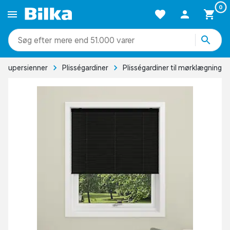
0
mere end 51.000 varer
g alupersienner
Plisségardiner
Plisségardiner til mørklægning