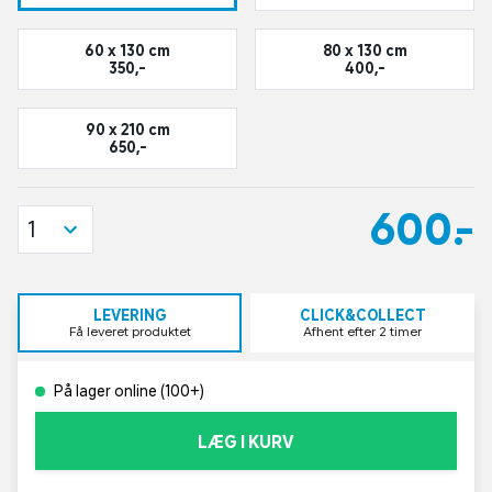
60 x 130 cm
80 x 130 cm
350,-
400,-
90 x 210 cm
650,-
600,-
1
LEVERING
CLICK&COLLECT
Få leveret produktet
Afhent efter 2 timer
På lager online (100+)
LÆG I KURV