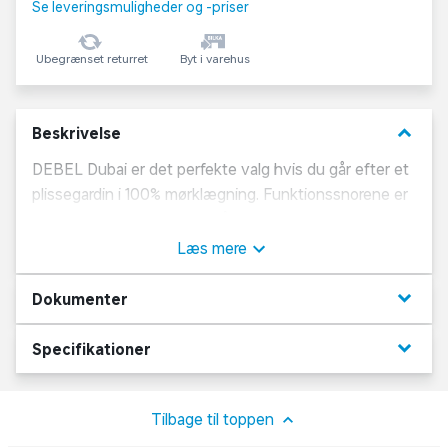
Se leveringsmuligheder og -priser
Ubegrænset returret
Byt i varehus
keyboard_arrow_down
Beskrivelse
DEBEL Dubai er det perfekte valg hvis du går efter et
plissegardin i 100% mørklægning. Funktionssnorene er
skjulte mellem to lag stof så der ikke slipper lys ind.
Samtidig giver de skjulte snore et enkelt, minimalistisk
Læs mere
og elegant udtryk. Gardinet betjenes med snoretræk.
keyboard_arrow_down
Dokumenter
keyboard_arrow_down
Specifikationer
Tilbage til toppen