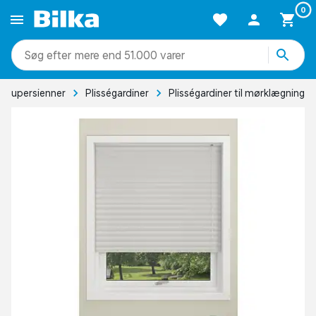
0
mere end 51.000 varer
g alupersienner
Plisségardiner
Plisségardiner til mørklægning