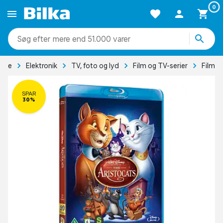
0
mere end 51.000 varer
side
Elektronik
TV, foto og lyd
Film og TV-serier
Film
SPAR
30%