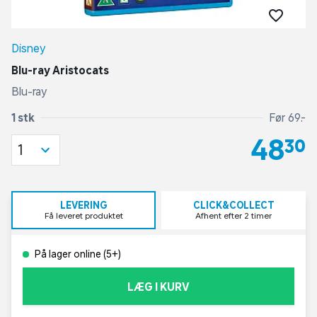
Disney
Blu-ray Aristocats
Blu-ray
1 stk
Før 69,-
48,30
1
LEVERING
CLICK&COLLECT
Få leveret produktet
Afhent efter 2 timer
På lager online (5+)
LÆG I KURV