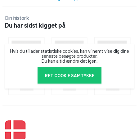
klassiker er tilbage med stort hjerte, humor og helt
uimodståelig musik!
Din historik
Du har sidst kigget på
Hvis du tillader statistiske cookies, kan vi nemt vise dig dine
seneste besøgte produkter.
Du kan altid ændre det igen.
RET COOKIE SAMTYKKE