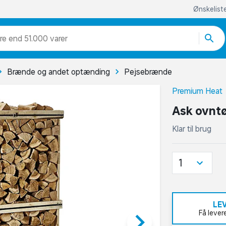
Ønskelist
re end 51.000 varer
Brænde og andet optænding
Pejsebrænde
Premium Heat
Ask ovntø
Klar til brug
1
LE
keyboard_arrow_right
Få lever