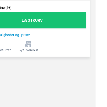
ine (5+)
LÆG I KURV
uligheder og -priser
eturret
Byt i varehus