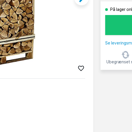
På lager onl
Se leveringsm
Ubegrænset r