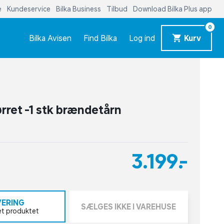
e
Kundeservice
Bilka Business
Tilbud
Download Bilka Plus app
0
Bilka Avisen
Find Bilka
Log ind
Kurv
rret -1 stk brændetårn
3.199,-
VERING
SÆLGES IKKE I VAREHUSE
et produktet