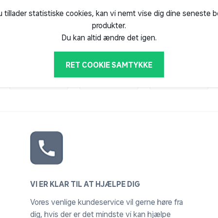
u tillader statistiske cookies, kan vi nemt vise dig dine seneste 
produkter.
gt, at det bliver opbevaret et sted, hvor
Du kan altid ændre det igen.
re brændet i et åbent brændeskur
RET COOKIE SAMTYKKE
r den løsning, er det imidlertid vigtigt,
opbevares.
undtagen ikke-brofaste øer.
 Derfor er det vigtigt at vejen er kørefast
ters frihøjde. Der kan desværre ikke
VI ER KLAR TIL AT HJÆLPE DIG
ra det viste billede.
Vores venlige kundeservice vil gerne høre fra
dig, hvis der er det mindste vi kan hjælpe