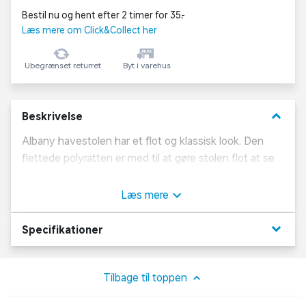
Bestil nu og hent efter 2 timer for 35,-
Læs mere om Click&Collect her
Ubegrænset returret
Byt i varehus
keyboard_arrow_down
Beskrivelse
Albany havestolen har et flot og klassisk look. Den
flettede polyratten er med til at gøre stolen flot at se
på. Havestolen har et aluminiumsstel, som gør stolen
let og nem at flytte rundt med. Stolen passer perfekt
Læs mere
ind på terrassen eller i haven og kræver minimum
vedligeholdelse.
keyboard_arrow_down
Specifikationer
Mål:
Bredde: 58 x Dybde: 70 x Højde: 85 cm
Tilbage til toppen