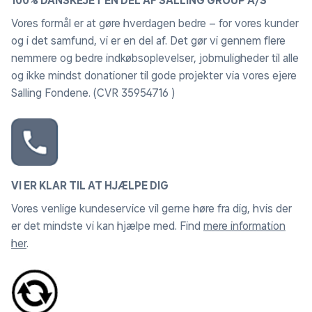
100% DANSKEJET EN DEL AF SALLING GROUP A/S
aluminium er et stærkt og holdbart materiale, samtidigt
Vores formål er at gøre hverdagen bedre – for vores kunder
med at aluminium er et let materiale, og derfor er det
og i det samfund, vi er en del af. Det gør vi gennem flere
nemt at flytte rundt på sine havemøbler i haven eller
nemmere og bedre indkøbsoplevelser, jobmuligheder til alle
terrassen. Andre fordele ved aluminium er blandt
og ikke mindst donationer til gode projekter via vores ejere
andet, at det er det er rustfrit, og nemt at
Salling Fondene. (CVR 35954716 )
vedligeholde.
Vedligeholdelse af aluminiummøbler:
• Minimal vedligeholdelse, anvend blot vand og sæbe
ved rengøring. Det anbefales ikke at anvende en
højtryksrenser til rengøring eller rengøringsmidler, som
VI ER KLAR TIL AT HJÆLPE DIG
indeholder slibemidler og stærke kemikalier.
Vores venlige kundeservice vil gerne høre fra dig, hvis der
• Det anbefales at havemøbler i aluminium opbevares
er det mindste vi kan hjælpe med. Find
mere information
tørt udenfor sæson.
her
.