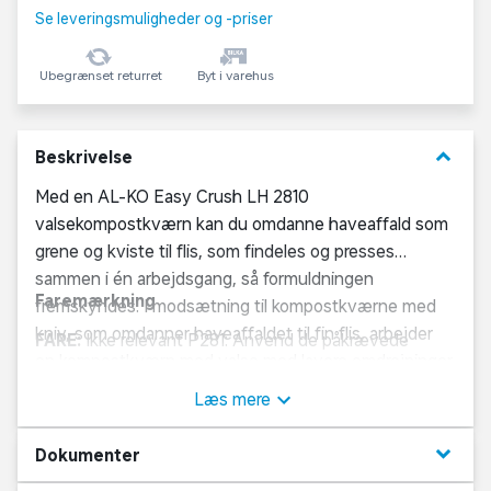
Se leveringsmuligheder og -priser
Ubegrænset returret
Byt i varehus
keyboard_arrow_down
Beskrivelse
Med en AL-KO Easy Crush LH 2810
valsekompostkværn kan du omdanne haveaffald som
grene og kviste til flis, som findeles og presses
sammen i én arbejdsgang, så formuldningen
Faremærkning
fremskyndes. I modsætning til kompostkværne med
kniv, som omdanner haveaffaldet til fin flis, arbejder
FARE:
Ikke relevant
P281: Anvend de påkrævede
en kompostkværn med valse med lavere omdrejninger,
personlige værnemidler.
som betyder, at valsekompostkværnen er langt mere
Læs mere
lydsvag.
keyboard_arrow_down
Dokumenter
Den kraftige motor kan kompostere grene med en