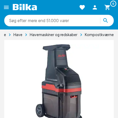
0
mere end 51.000 varer
side
Have
Havemaskiner og redskaber
Kompostkværne