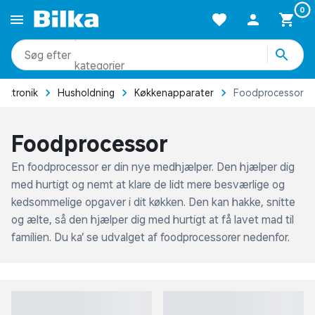
0
produkter
kategorier
Forside
Elektronik
Husholdning
Køkkenapparater
F
mere end 51.000 varer
Foodprocessor
En foodprocessor er din nye medhjælper. Den hjælper dig
med hurtigt og nemt at klare de lidt mere besværlige og
kedsommelige opgaver i dit køkken. Den kan hakke, snitte
og ælte, så den hjælper dig med hurtigt at få lavet mad til
familien. Du ka’ se udvalget af foodprocessorer nedenfor.