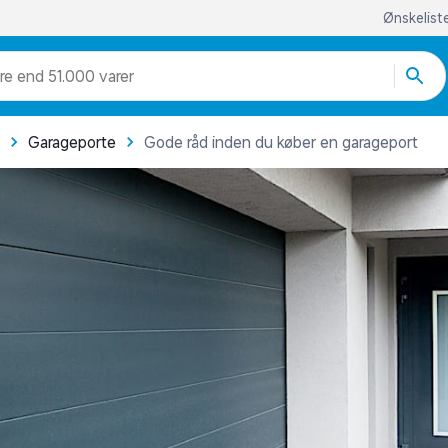
Ønskelist
re end 51.000 varer
Garageporte
Gode råd inden du køber en garageport