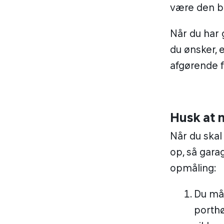
være den be
Når du har 
du ønsker, 
afgørende fo
Husk at 
Når du skal 
op, så gara
opmåling:
Du mål
porthø