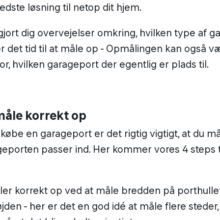
dste løsning til netop dit hjem.
gjort dig overvejelser omkring, hvilken type af g
er det tid til at måle op - Opmålingen kan også v
r, hvilken garageport der egentlig er plads til.
måle korrekt op
købe en garageport er det rigtig vigtigt, at du m
geporten passer ind. Her kommer vores 4 steps ti
er korrekt op ved at måle bredden på porthulle
jden - her er det en god idé at måle flere steder,