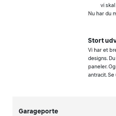
vi ska
Nu har du må
Stort ud
Vi har et br
designs. Du
paneler. Og
antracit. Se
Garageporte