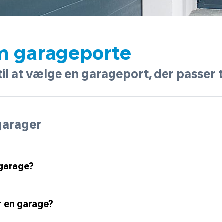
m garageporte
til at vælge en garageport, der passer ti
garager
 garage?
r en garage?