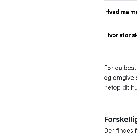
Hvad må ma
Hvor stor s
Før du besti
og omgivels
netop dit hu
Forskell
Der findes 