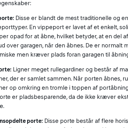
 egenskaber:
orte:
Disse er blandt de mest traditionelle og e
porttyper. En vippeport er lavet af et enkelt, sol
per opad for at åbne, hvilket betyder, at en del a
ud over garagen, når den åbnes. De er normalt 
iske men kræver plads foran garagen til åbnin
orte:
Ligner meget rullegardiner og består af 
ner, der er samlet sammen. Når porten åbnes, rul
ner op omkring en tromle i toppen af portåbnin
orte er pladsbesparende, da de ikke kræver ekstr
e.
nsopdelte porte:
Disse porte består af flere hori