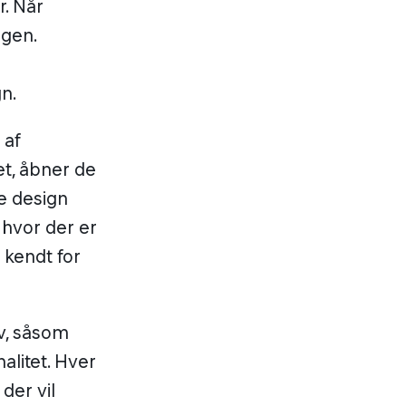
r. Når
agen.
n.
 af
et, åbner de
te design
 hvor der er
 kendt for
v, såsom
alitet. Hver
der vil