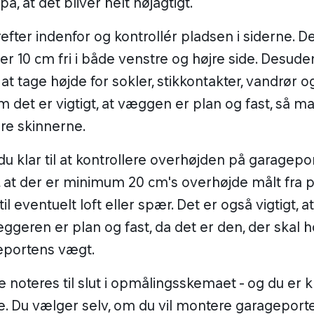
på, at det bliver helt nøjagtigt.
efter indenfor og kontrollér pladsen i siderne. Det
 er 10 cm fri i både venstre og højre side. Desude
t at tage højde for sokler, stikkontakter, vandrør o
m det er vigtigt, at væggen er plan og fast, så m
re skinnerne.
du klar til at kontrollere overhøjden på garagepo
t, at der er minimum 20 cm's overhøjde målt fra p
il eventuelt loft eller spær. Det er også vigtigt, at
ggeren er plan og fast, da det er den, der skal 
eportens vægt.
 noteres til slut i opmålingsskemaet - og du er kla
le. Du vælger selv, om du vil montere garageport