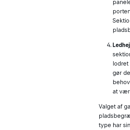
panele
porten
Sektio
pladsb
Ledhej
sektio
lodret
gør de
behov 
at vær
Valget af g
pladsbegræn
type har sin