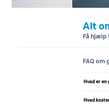
Alt o
Få hjælp 
FAQ om 
Hvad er en
Hvad koste