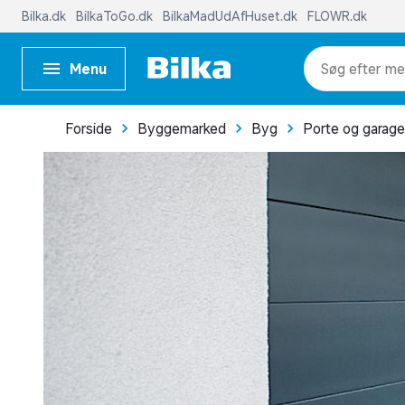
Bilka.dk
BilkaToGo.dk
BilkaMadUdAfHuset.dk
FLOWR.dk
Menu
me
Forside
Byggemarked
Byg
Porte og garage