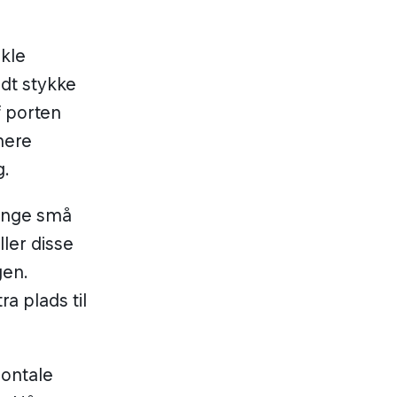
nkle
idt stykke
f porten
mere
g.
mange små
ler disse
gen.
a plads til
sontale