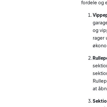
fordele og
Vippep
garage
og vip
rager 
økonom
Rullep
sektio
sektio
Rullep
at åbn
Sektio