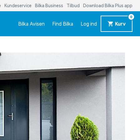
e
Kundeservice
Bilka Business
Tilbud
Download Bilka Plus app
0
Bilka Avisen
Find Bilka
Log ind
Kurv