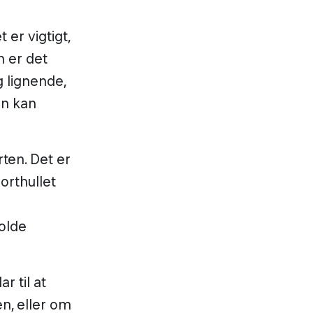
 er vigtigt,
n er det
g lignende,
an kan
rten. Det er
orthullet
holde
r til at
en, eller om