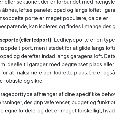
r eller sektioner, der er forbundet med hængsle
 åbnes, løftes panelet opad og langs loftet i gar
nsopdelte porte er meget populære, da de er
esparende, kan isoleres og findes i mange desig
seporte (eller ledport):
Ledhejseporte er en type
nsopdelt port, men i stedet for at glide langs loft
 opad og derefter indad langs garagens loft. Det
m ideelle til garager med begrænset plads eller
for at maksimere den lodrette plads. De er også
e robuste og sikre.
arageporttype afhænger af dine specifikke beho
sninger, designpræferencer, budget og funktion
e egne fordele, og det er meget forskelligt, hvad 