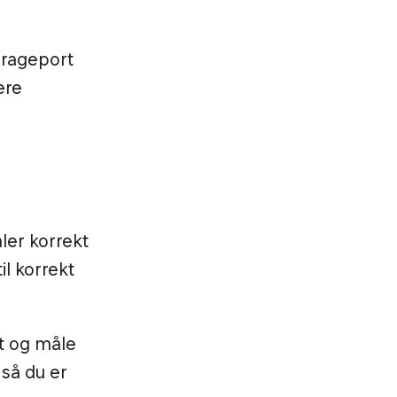
arageport
ære
åler korrekt
l korrekt
t og måle
 så du er