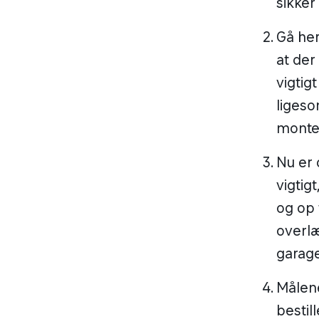
sikker 
Gå her
at der
vigtig
ligeso
monte
Nu er 
vigtig
og op t
overlæ
garag
Målene
bestil