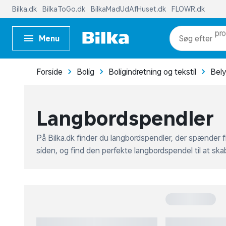
Menu
pr
kat
Forside
Bolig
Boligindretning og tekstil
Bel
me
Langbordspendler
På Bilka.dk finder du langbordspendler, der spænder fr
siden, og find den perfekte langbordspendel til at sk