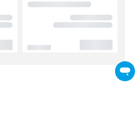
eelt over
t set enhver
 når du skal