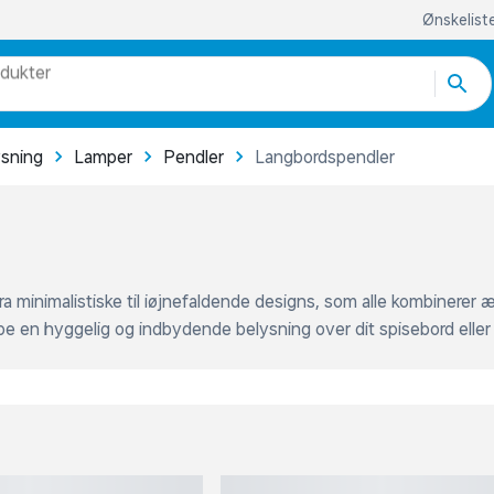
odukter
egorier
ysning
Lamper
Pendler
Langbordspendler
re end 51.000 varer
a minimalistiske til iøjnefaldende designs, som alle kombinerer 
abe en hyggelig og indbydende belysning over dit spisebord eller 