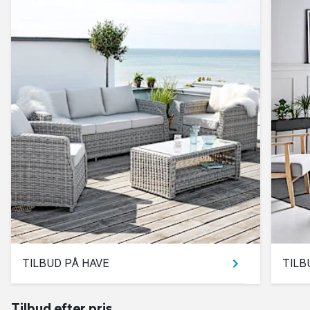
TILBUD PÅ HAVE
TILB
Tilbud efter pris