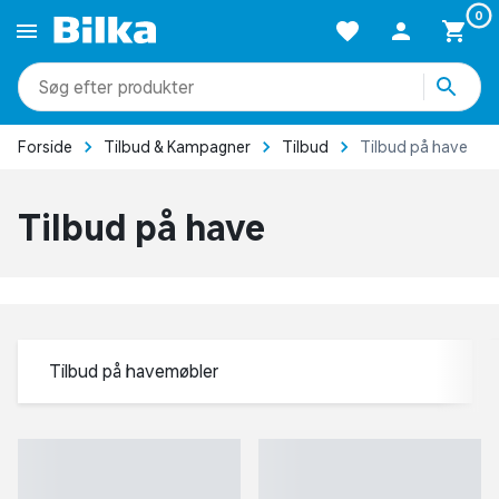
0
produkter
kategorier
Forside
Tilbud & Kampagner
Tilbud
Tilbud på have
mere end 51.000 varer
Tilbud på have
Tilbud på havemøbler
Tilbud på plæneklipper