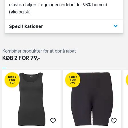
elastik i taljen. Leggingen indeholder 93% bomuld
(økologisk).
keyboard_arrow_down
Specifikationer
Kombiner produkter for at opnå rabat
KØB 2 FOR 79,-
KØB 2
KØB 2
FOR
FOR
79,-
79,-