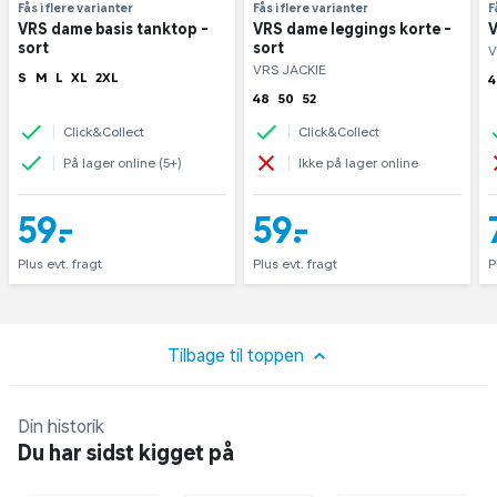
Fås i flere varianter
Fås i flere varianter
F
VRS dame basis tanktop -
VRS dame leggings korte -
V
sort
sort
V
VRS JACKIE
S
M
L
XL
2XL
4
48
50
52
Click&Collect
Click&Collect
På lager online (5+)
Ikke på lager online
59,-
59,-
Plus evt. fragt
Plus evt. fragt
P
Tilbage til toppen
Din historik
Du har sidst kigget på