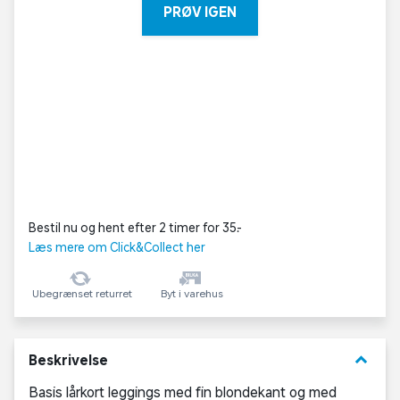
PRØV IGEN
Bestil nu og hent efter 2 timer for 35,-
Læs mere om Click&Collect her
Ubegrænset returret
Byt i varehus
keyboard_arrow_down
Beskrivelse
Basis lårkort leggings med fin blondekant og med