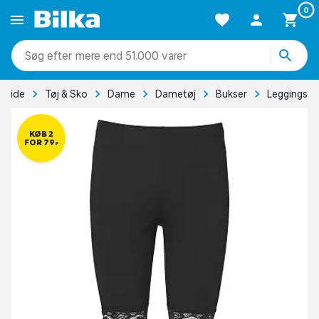
0
mere end 51.000 varer
rside
Tøj & Sko
Dame
Dametøj
Bukser
Leggings
KØB 2
FOR 79,-