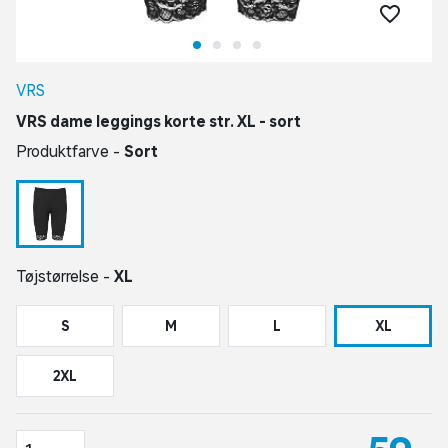
VRS
VRS dame leggings korte str. XL - sort
Produktfarve -
Sort
Tøjstørrelse -
XL
S
M
L
XL
2XL