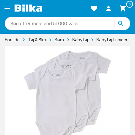
0
mere end 51.000 varer
Forside
Tøj & Sko
Børn
Babytøj
Babytøj til piger