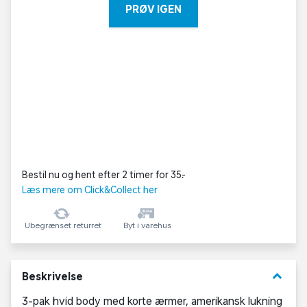
PRØV IGEN
Bestil nu og hent efter 2 timer for 35,-
Læs mere om Click&Collect her
Ubegrænset returret
Byt i varehus
keyboard_arrow_down
Beskrivelse
3-pak hvid body med korte ærmer, amerikansk lukning