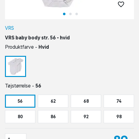
VRS
VRS baby body str. 56 - hvid
Produktfarve -
Hvid
Tøjstørrelse -
56
56
62
68
74
80
86
92
98