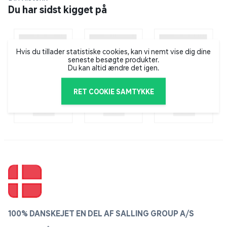
Du har sidst kigget på
Drivhus til begrænset plads
Venus-serien er et godt valg, hvis du har begrænset
plads.
Hvis du tillader statistiske cookies, kan vi nemt vise dig dine
seneste besøgte produkter.
Ventilationsvindue
Du kan altid ændre det igen.
Venus drivhus-serien er som standard udstyret med
ventilationsvindue så du let kan justere indendørs
RET COOKIE SAMTYKKE
omgivelserne for optimal vækst i dit drivhus.
Letløbende skydedør
Ind og udgangen til dit drivhus bliver let og problemfrit.
Eksempel på ekstra udstyr
Vitavia stålsokkel sikrer let og problemfri montage og
giver ekstra højde til dit drivhus. Find drivhus sokkelen
under tilbehør. Her finder du også tilbehør som f.eks.
100% DANSKEJET EN DEL AF SALLING GROUP A/S
automatisk vindues åbner eller et automatisk