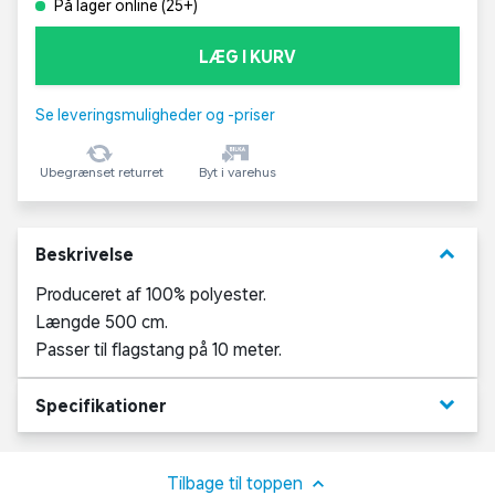
På lager online (25+)
LÆG I KURV
Se leveringsmuligheder og -priser
Ubegrænset returret
Byt i varehus
keyboard_arrow_down
Beskrivelse
Produceret af 100% polyester.
Længde 500 cm.
Passer til flagstang på 10 meter.
keyboard_arrow_down
Specifikationer
Tilbage til toppen