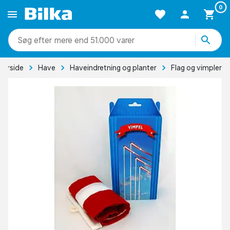
0
mere end 51.000 varer
Forside
Have
Haveindretning og planter
Flag og vimpler