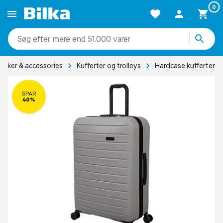
0
mere end 51.000 varer
asker & accessories
Kufferter og trolleys
Hardcase kufferter
SPAR
40%