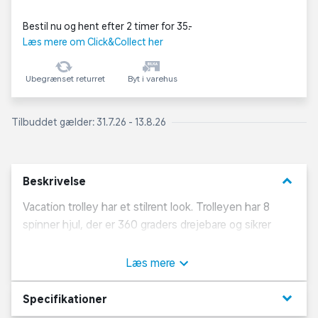
Bestil nu og hent efter 2 timer for 35,-
Læs mere om Click&Collect her
Ubegrænset returret
Byt i varehus
Tilbuddet gælder: 31.7.26 - 13.8.26
keyboard_arrow_down
Beskrivelse
Vacation trolley har et stilrent look. Trolleyen har 8
spinner hjul, der er 360 graders drejebare og sikrer
nem manøvrering. Skallen er lavet i ABS og er med
praktiske bagagestropper til at holde indholdet i
Læs mere
kufferten på plads. Samtidig er der opdelte rum, som
gør den nem at pakke.
keyboard_arrow_down
Specifikationer