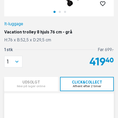
It-luggage
Vacation trolley 8 hjuls 76 cm - grå
H:76 x B:52,5 x D:29,5 cm
1 stk
Før 699,-
419,40
1
UDSOLGT
CLICK&COLLECT
Ikke på lager online
Afhent efter 2 timer