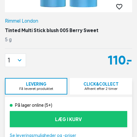
Rimmel London
Tinted Multi Stick blush 005 Berry Sweet
5 g
110,-
1
LEVERING
CLICK&COLLECT
Få leveret produktet
Afhent efter 2 timer
På lager online (5+)
LÆG I KURV
Se leveringsmuligheder og -priser