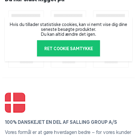
genopfindelse, udviklede Eugene den første moderne
mascara og solgte den så billigt, at alle kunne købe
den. Rimmel London var pioner inden for kosmetik, og
brandet er fortsat kendt for sin innovative
Hvis du tillader statistiske cookies, kan vi nemt vise dig dine
seneste besøgte produkter.
produktudvikling.
Du kan altid ændre det igen.
RET COOKIE SAMTYKKE
100% DANSKEJET EN DEL AF SALLING GROUP A/S
Vores formål er at gøre hverdagen bedre – for vores kunder