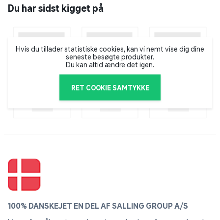
the Kingdom til Nintendo Switch (europæisk version)
Du har sidst kigget på
og har et aktivt Nintendo Switch Online + Expansion
Pack-medlemskab (enten individuelt eller familie), vil
du kunne få adgang til opgraderingspakken til The
Hvis du tillader statistiske cookies, kan vi nemt vise dig dine
Legend of Zelda: Tears of the Kingdom - Nintendo
seneste besøgte produkter.
Switch 2 Edition uden ekstra omkostninger, når den
Du kan altid ændre det igen.
lanceres.
RET COOKIE SAMTYKKE
100% DANSKEJET EN DEL AF SALLING GROUP A/S