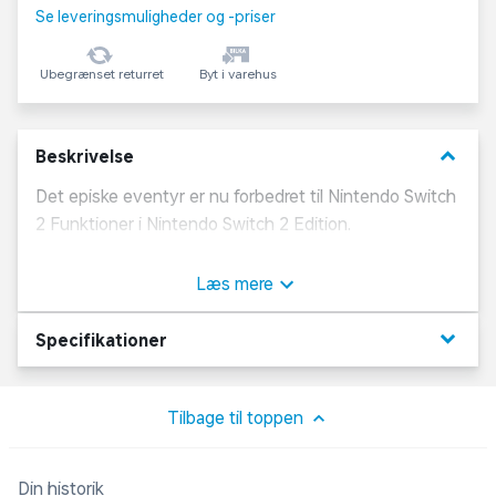
Se leveringsmuligheder og -priser
Ubegrænset returret
Byt i varehus
keyboard_arrow_down
Beskrivelse
Det episke eventyr er nu forbedret til Nintendo Switch
2 Funktioner i Nintendo Switch 2 Edition.
- Forbedret opløsning, forbedrede teksturer og HDR-
understøttelse
Læs mere
- Jævnere frame rates
- Hurtigere indlæsningstider
keyboard_arrow_down
Specifikationer
- Ekstra save-plads
- Kompatibel med ZELDA NOTES via Nintendo
Switch-appen til kompatible smart-enheder.
Tilbage til toppen
Hvis du allerede ejer The Legend of Zelda: Tears of
Din historik