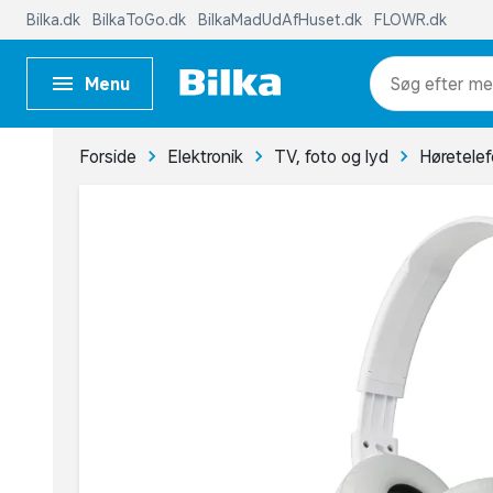
Bilka.dk
BilkaToGo.dk
BilkaMadUdAfHuset.dk
FLOWR.dk
Menu
me
Forside
Elektronik
TV, foto og lyd
Høretele