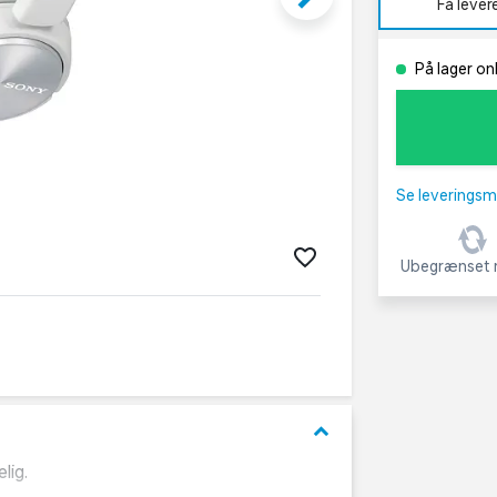
Få lever
På lager on
Se leveringsm
Ubegrænset r
keyboard_arrow_down
lig.