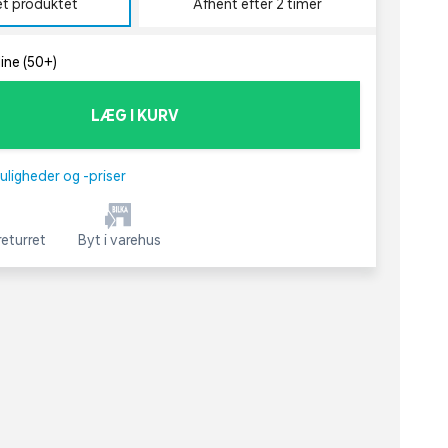
et produktet
Afhent efter 2 timer
line (50+)
LÆG I KURV
uligheder og -priser
eturret
Byt i varehus