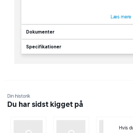
Let, sammenfoldeligt design for ultimativ b
Læs mere
30 mm ferrit-drivere giver kraftfuld, afbalanc
Dokumenter
Frekvensområde på 10-24.000 Hz
Specifikationer
Polstrede ørekapsler for en behagelig lytteo
Et udvalg af farver, der passer til din stil
Din historik
Du har sidst kigget på
Hvis d