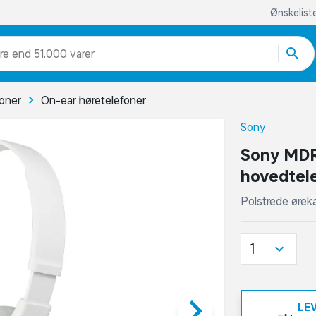
Ønskelist
re end 51.000 varer
foner
On-ear høretelefoner
Sony
Sony MDR
hovedtel
Polstrede øreka
1
keyboard_arrow_right
LE