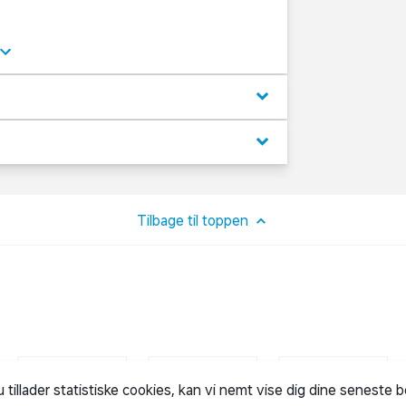
ærbarhed
eret lyd
keyboard_arrow_down
keyboard_arrow_down
plevelse
Tilbage til toppen
u tillader statistiske cookies, kan vi nemt vise dig dine seneste 