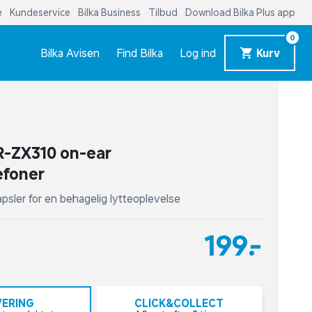
e
Kundeservice
Bilka Business
Tilbud
Download Bilka Plus app
0
Bilka Avisen
Find Bilka
Log ind
Kurv
-ZX310 on-ear
efoner
psler for en behagelig lytteoplevelse
199,-
VERING
CLICK&COLLECT