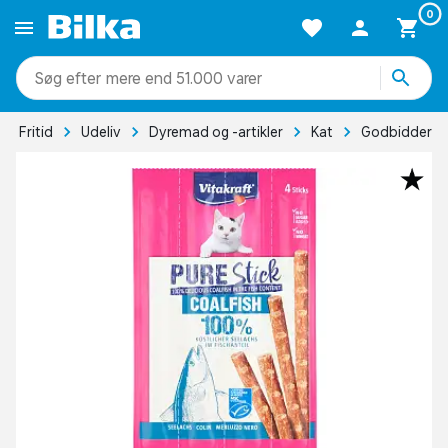
0
mere end 51.000 varer
Fritid
Udeliv
Dyremad og -artikler
Kat
Godbidder