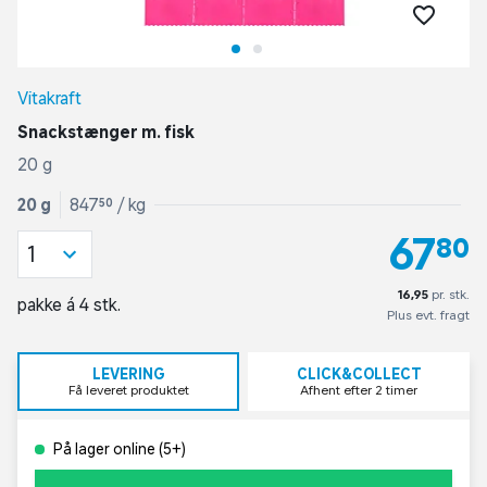
Vitakraft
Snackstænger m. fisk
20 g
20 g
847,50 / kg
67,80
1
16,95
pr. stk.
pakke á 4 stk.
Plus evt. fragt
LEVERING
CLICK&COLLECT
Få leveret produktet
Afhent efter 2 timer
På lager online (5+)