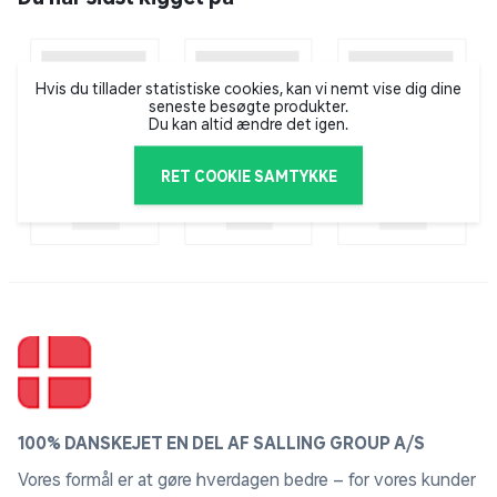
Produktspecifikationer:
Hvis du tillader statistiske cookies, kan vi nemt vise dig dine
Farve: Sort og orange
seneste besøgte produkter.
Du kan altid ændre det igen.
Størrelse: Længde 15 meter
RET COOKIE SAMTYKKE
Model nr. 211-811
100% DANSKEJET EN DEL AF SALLING GROUP A/S
Vores formål er at gøre hverdagen bedre – for vores kunder