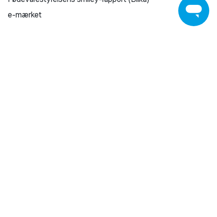
meget du træder i pedalerne, vejret (kulde og vind),
e-mærket
dæktryk, terræn, mange start/stop (bykørsel) og det
valgte assistanceniveau. Derfor kan to ture med
KUNDESERVICE
samme cykel give meget forskellige resultater og
rækkevidden kan variere.
Kontakt os
Find din Bilka
Returnering
Reklamation
Reparation af varer
Fortrydelsesret
Fortryd køb
Salling Group tilbagekaldelser
Privatlivspolitik
Handelsbetingelser