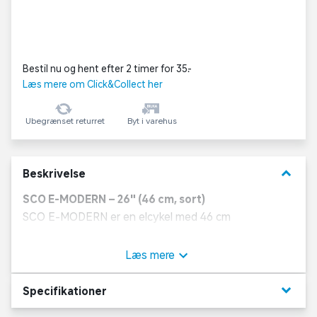
Bestil nu og hent efter 2 timer for 35,-
Læs mere om Click&Collect her
Ubegrænset returret
Byt i varehus
keyboard_arrow_down
Beskrivelse
SCO E-MODERN – 26" (46 cm, sort)
SCO E-MODERN er en elcykel med 46 cm
aluminiumsstel og 26" hjul, egnet til korte og
mellemstore ture på fast underlag. Elsystemet fra
Læs mere
Bafang med forhjulsmotor giver hjælp under kørsel og
gør det lettere at holde et stabilt tempo. Cyklen er
keyboard_arrow_down
Specifikationer
udstyret med 7 udvendige Shimano Revoshift-gear,