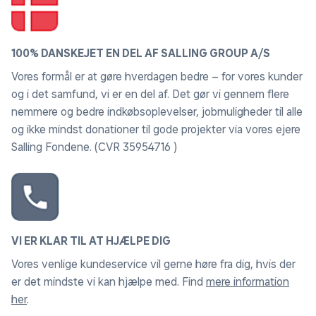
Hjulstørrelse: 26"
100% DANSKEJET EN DEL AF SALLING GROUP A/S
Gear: 7 udvendige Shimano Revoshift
Vores formål er at gøre hverdagen bedre – for vores kunder
og i det samfund, vi er en del af. Det gør vi gennem flere
Bremser foran: Mekanisk skivebremse
nemmere og bedre indkøbsoplevelser, jobmuligheder til alle
og ikke mindst donationer til gode projekter via vores ejere
Bremser bagpå: Mekanisk skivebremse
Salling Fondene. (CVR 35954716 )
Farve: Sort
Tilbehør: Støttefod, ringeklokke, lys for og bag
Anvendelse: Daglig transport og korte ture
VI ER KLAR TIL AT HJÆLPE DIG
Vores venlige kundeservice vil gerne høre fra dig, hvis der
er det mindste vi kan hjælpe med. Find
mere information
Levering
her
.
Cyklen kan bestilles online med levering til døren eller