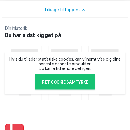
som giver mulighed for at tilpasse farten ved
forskellige forhold. Mekaniske skivebremser foran og
Tilbage til toppen
bagpå sikrer kontrolleret opbremsning. Batteriet på
10,2AH leverer strøm til motor og lys. Støttefod,
Din historik
ringeklokke og lys for og bag medfølger.
Du har sidst kigget på
Specifikationer
Elsystem: Bafang
Hvis du tillader statistiske cookies, kan vi nemt vise dig dine
seneste besøgte produkter.
Motortype: Forhjulsmotor
Du kan altid ændre det igen.
Batteri: 10,2AH
RET COOKIE SAMTYKKE
Rækkevidde: op til 50 km
Stel: Aluminium
Stelstørrelse: 46 cm