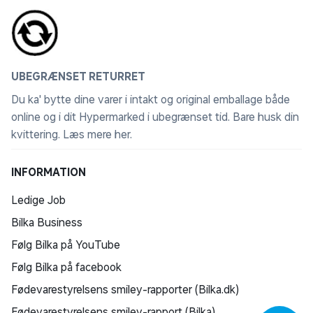
til et varehus. Den leveres delvist samlet og kan gøres
klar ved tilkøb af cykelsamling. Se mere under
leveringsmuligheder.
UBEGRÆNSET RETURRET
Vær opmærksom på
Det er dit ansvar at få noteret stelnummeret, hvis
Du ka' bytte dine varer i intakt og original emballage både
cyklen skulle blive stjålet. Stelnummeret står under
online og i dit Hypermarked i ubegrænset tid. Bare husk din
kranken og starter med WBL.
kvittering.
Læs mere her
.
Service
INFORMATION
Cykelmakker står for service af cykler solgt hos Salling
Ledige Job
Group. Efter køb kan cyklen registreres i app eller via
hjemmeside, hvor kvittering og stelnummer kan
Bilka Business
gemmes, og der kan modtages påmindelser om
Følg Bilka på YouTube
vedligehold. App’en findes i App Store og Google Play
Følg Bilka på facebook
Der er mange faktorer der påvirker rækkevidden på din
Fødevarestyrelsens smiley-rapporter (Bilka.dk)
elcykel. Fx cyklens totalvægt (cykel inkl. fører), hvor
Fødevarestyrelsens smiley-rapport (Bilka)