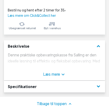
Bestil nu og hent efter 2 timer for 35,-
Læs mere om Click&Collect her
Ubegrænset returret
Byt i varehus
keyboard_arrow_down
Beskrivelse
Denne praktiske opbevaringskasse fra Salling er den
ideelle løsning til effektiv og fleksibel opbevaring. Med
et rumfang på 6 liter og dimensioner på 30,5 x 20,5 x
12 cm hjælper den dig med at holde styr på dine ting –
Læs mere
uanset om det er i hjemmet, på kontoret eller i
garagen.
keyboard_arrow_down
Specifikationer
Funktioner og specifikationer:
- Pladsbesparende design: kan nemt foldes sammen,
Tilbage til toppen