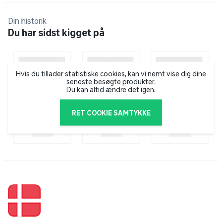
når den ikke er i brug.
- Stabelbar funktion: gør det muligt at stable flere
Din historik
kasser for optimal organisering.
Du har sidst kigget på
- Alsidig anvendelse: perfekt til opbevaring af legetøj,
kontorartikler, madvarer eller andre småting.
Hvis du tillader statistiske cookies, kan vi nemt vise dig dine
En smart og stilren opbevaringsløsning, der gør
seneste besøgte produkter.
organisering nemmere og mere praktisk.
Du kan altid ændre det igen.
OBS! Varen er assorteret, og en bestemt variant
RET COOKIE SAMTYKKE
kan ikke garanteres.