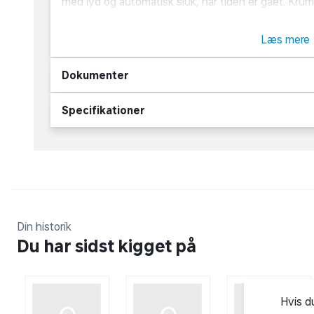
med lyd og automatisk sluk, når tiden er gået. Kr
rengøring. Pass
Læs mere
Dokumenter
Specifikationer
Din historik
Du har sidst kigget på
Hvis d