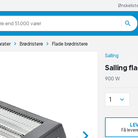
Ønskelist
re end 51.000 varer
rater
Brødristere
Flade brødristere
Salling
Salling fl
900 W
1
LE
keyboard_arrow_right
Få lever