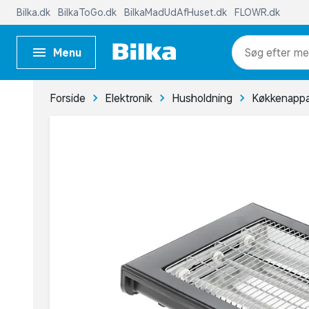
Bilka.dk
BilkaToGo.dk
BilkaMadUdAfHuset.dk
FLOWR.dk
Menu
me
Forside
Elektronik
Husholdning
Køkkenappa