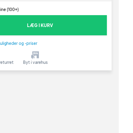
line (100+)
LÆG I KURV
uligheder og -priser
eturret
Byt i varehus