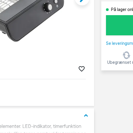
På lager on
Se leveringsm
Ubegrænset r
keyboard_arrow_down
meelementer. LED-indikator, timerfunktion