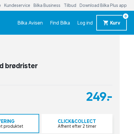
e
Kundeservice
Bilka Business
Tilbud
Download Bilka Plus app
0
Bilka Avisen
Find Bilka
Log ind
Kurv
ad brødrister
249,-
VERING
CLICK&COLLECT
et produktet
Afhent efter 2 timer