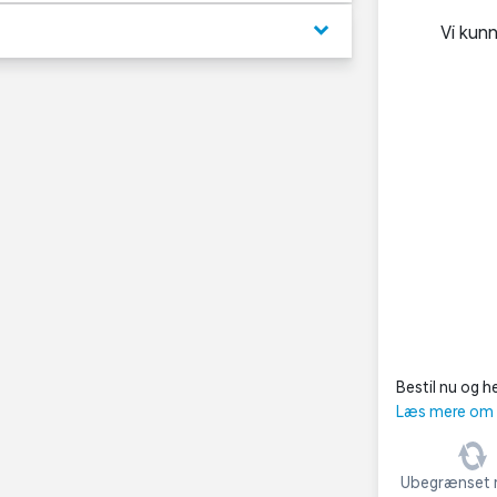
keyboard_arrow_down
Vi kun
Bestil nu og he
Læs mere om C
Ubegrænset r