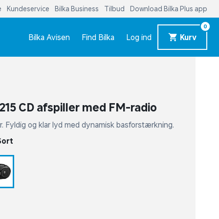
e
Kundeservice
Bilka Business
Tilbud
Download Bilka Plus app
0
Bilka Avisen
Find Bilka
Log ind
Kurv
Z215 CD afspiller med FM-radio
ver. Fyldig og klar lyd med dynamisk basforstærkning.
Sort