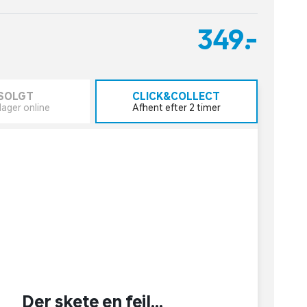
349,-
SOLGT
CLICK&COLLECT
lager online
Afhent efter 2 timer
Der skete en fejl...