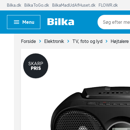
Bilka.dk
BilkaToGo.dk
BilkaMadUdAfHuset.dk
FLOWR.dk
Menu
me
Forside
Elektronik
TV, foto og lyd
Højtalere
SKARP
PRIS