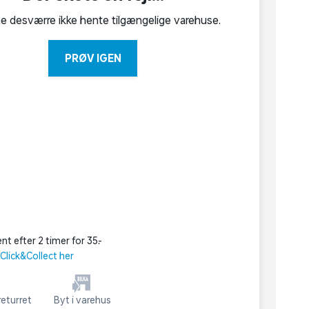
ne desværre ikke hente tilgængelige varehuse.
PRØV IGEN
nt efter 2 timer for 35,-
lick&Collect her
eturret
Byt i varehus