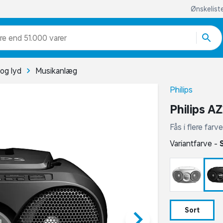
Ønskelist
re end 51.000 varer
 og lyd
Musikanlæg
Philips
Philips A
Fås i flere far
Variantfarve -
keyboard_arrow_right
Sort