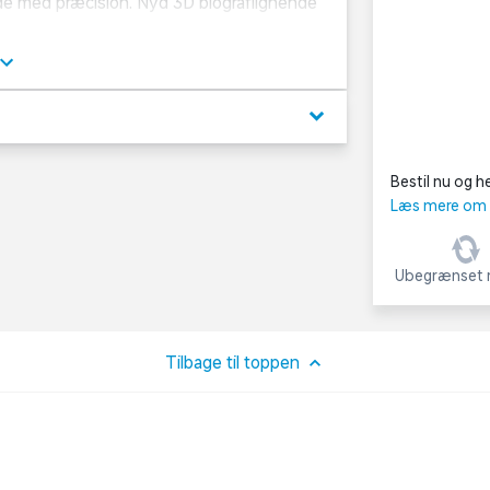
ejde med præcision. Nyd 3D biograflignende
gheder og uforstyrret gaming handler det
 behov.
keyboard_arrow_down
Bestil nu og he
Læs mere om C
Ubegrænset r
Tilbage til toppen