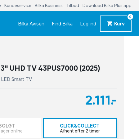
e
Kundeservice
Bilka Business
Tilbud
Download Bilka Plus app
0
Bilka Avisen
Find Bilka
Log ind
Kurv
43" UHD TV 43PUS7000 (2025)
D LED Smart TV
2.111,-
SOLGT
CLICK&COLLECT
lager online
Afhent efter 2 timer