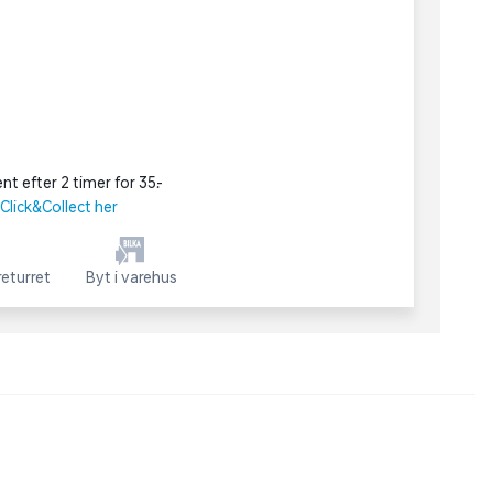
nt efter 2 timer for 35,-
lick&Collect her
eturret
Byt i varehus