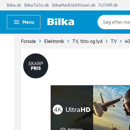
Bilka.dk
BilkaToGo.dk
BilkaMadUdAfHuset.dk
FLOWR.dk
Menu
me
Forside
Elektronik
TV, foto og lyd
TV
40
SKARP
PRIS