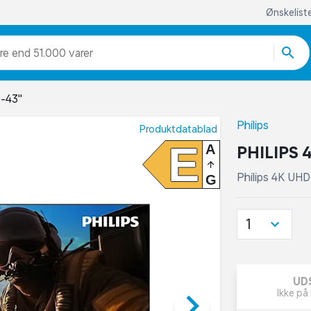
Ønskelist
re end 51.000 varer
-43"
Philips
Produktdatablad
E
A
PHILIPS 
Philips 4K UH
G
1
UD
keyboard_arrow_right
Ikke på 