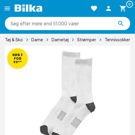
0
mere end 51.000 varer
Tøj & Sko
Dame
Dametøj
Strømper
Tennissokker
KØB 3
FOR
99,99