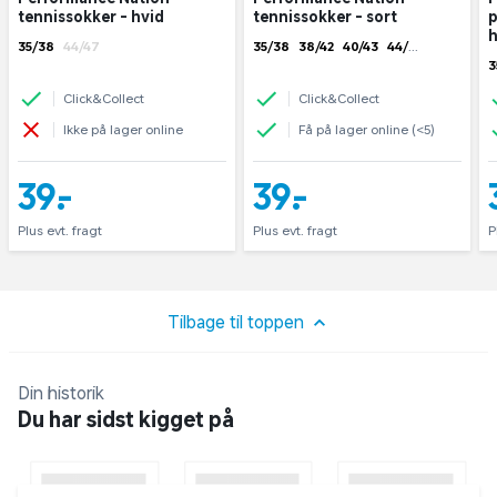
tennissokker - hvid
tennissokker - sort
p
h
35/38
44/47
35/38
38/42
40/43
44/4
3
7
7
Click&Collect
Click&Collect
Ikke på lager online
Få på lager online (<5)
39,-
39,-
Plus evt. fragt
Plus evt. fragt
P
Tilbage til toppen
Din historik
Du har sidst kigget på