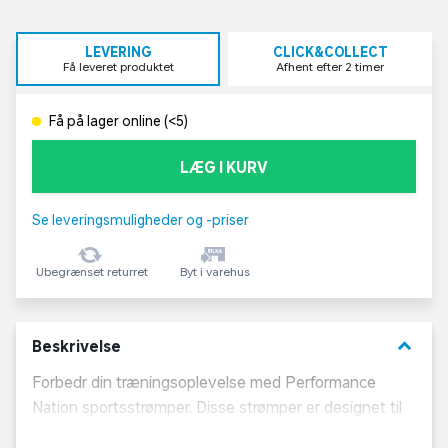
LEVERING
CLICK&COLLECT
Få leveret produktet
Afhent efter 2 timer
Få på lager online (<5)
LÆG I KURV
Se leveringsmuligheder og -priser
Ubegrænset returret
Byt i varehus
keyboard_arrow_down
Beskrivelse
Forbedr din træningsoplevelse med Performance
Nation sportsstrømper. Disse strømper er designet til
at give maksimal komfort og støtte under fysisk