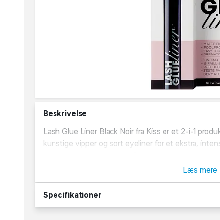
Beskrivelse
Lash Glue Liner Black Noir fra Kiss er et 2-i-1 prod
kunstige vipper og sort eyeliner for et ekstra, inte
nemt at tegne fine linjer på øjenlågets øverste kan
Læs mere
Om Kiss
Specifikationer
Kiss er en amerikansk producent af skønhedsprodukte
Virksomheden har formået at skabe et international