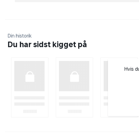
finder man både kunstige negle og vipper, kosmeti
Din historik
Du har sidst kigget på
Hvis d