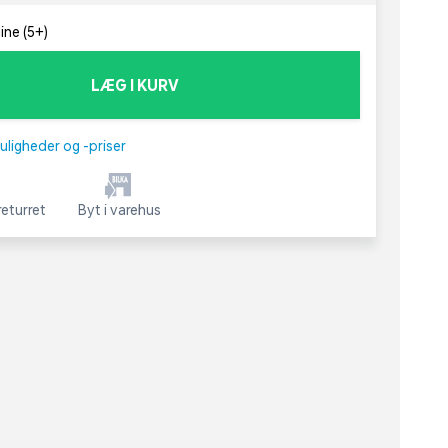
ine (5+)
LÆG I KURV
uligheder og -priser
eturret
Byt i varehus