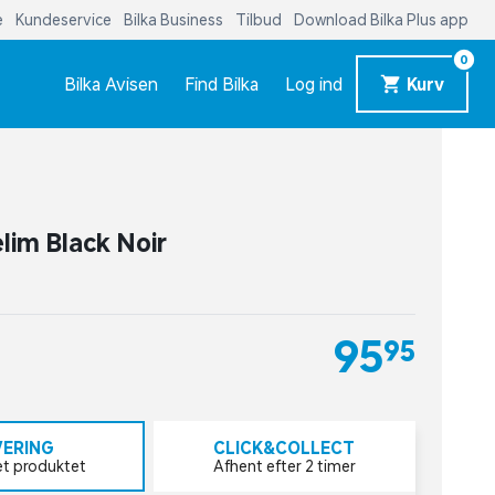
e
Kundeservice
Bilka Business
Tilbud
Download Bilka Plus app
0
Bilka Avisen
Find Bilka
Log ind
Kurv
lim Black Noir
95,95
VERING
CLICK&COLLECT
et produktet
Afhent efter 2 timer