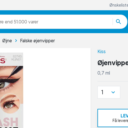
Ønskelist
re end 51.000 varer
Øjne
Falske øjenvipper
Kiss
Øjenvippe
0,7 ml
1
LE
Få lever