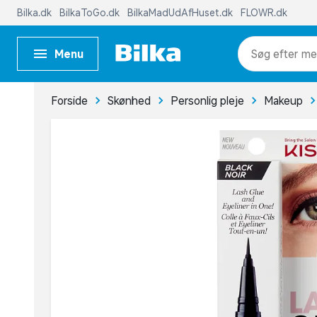
Bilka.dk
BilkaToGo.dk
BilkaMadUdAfHuset.dk
FLOWR.dk
Menu
me
Forside
Skønhed
Personlig pleje
Makeup