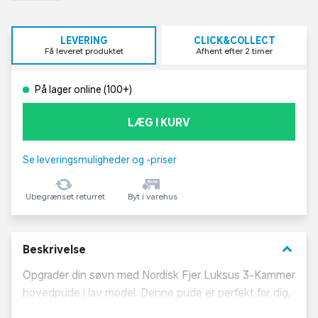
LEVERING
CLICK&COLLECT
Få leveret produktet
Afhent efter 2 timer
På lager online (100+)
LÆG I KURV
Se leveringsmuligheder og -priser
Ubegrænset returret
Byt i varehus
keyboard_arrow_down
Beskrivelse
Opgrader din søvn med Nordisk Fjer Luksus 3-Kammer
hovedpude i lav model. Denne pude er perfekt for dig,
der søger en pude med lidt mindre højde og samtidig