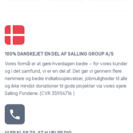
helt tør. For at sikre en mere effektiv tørring og
forhindre fyldet i at samle sig, kan du lægge 3
tennisbolde i tørretumbleren sammen med puden.
Tennisboldene hjælper med at holde fyldet i
bevægelse, hvilket gør tørringen mere jævn og
bevarer pudens volumen og fylde.
100% DANSKEJET EN DEL AF SALLING GROUP A/S
Vores formål er at gøre hverdagen bedre – for vores kunder
og i det samfund, vi er en del af. Det gør vi gennem flere
nemmere og bedre indkøbsoplevelser, jobmuligheder til alle
og ikke mindst donationer til gode projekter via vores ejere
Salling Fondene. (CVR 35954716 )
VI ER KLAR TIL AT HJÆLPE DIG