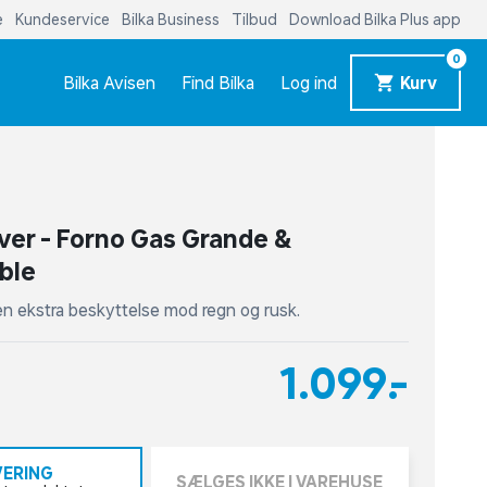
e
Kundeservice
Bilka Business
Tilbud
Download Bilka Plus app
0
Bilka Avisen
Find Bilka
Log ind
Kurv
er - Forno Gas Grande &
ble
n ekstra beskyttelse mod regn og rusk.
1.099,-
VERING
SÆLGES IKKE I VAREHUSE