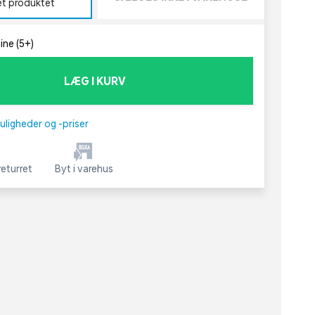
et produktet
ine (5+)
LÆG I KURV
uligheder og -priser
eturret
Byt i varehus