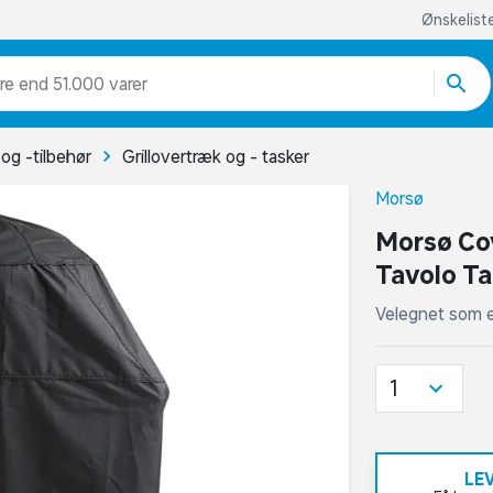
Ønskelist
re end 51.000 varer
 og -tilbehør
Grillovertræk og - tasker
Morsø
Morsø Cov
Tavolo Ta
Velegnet som e
1
LE