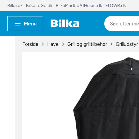
Bilka.dk
BilkaToGo.dk
BilkaMadUdAfHuset.dk
FLOWR.dk
Menu
me
Forside
Have
Grill og grilltilbehør
Grilludstyr