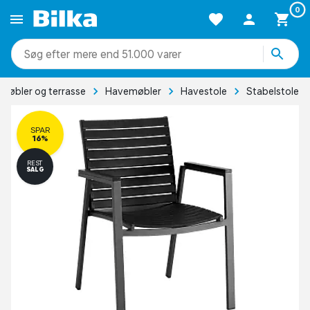
0
mere end 51.000 varer
møbler og terrasse
Havemøbler
Havestole
Stabelstole
SPAR
16%
REST
SALG