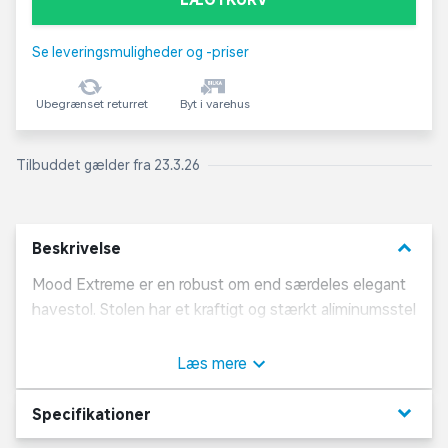
Se leveringsmuligheder og -priser
Ubegrænset returret
Byt i varehus
Tilbuddet gælder fra 23.3.26
keyboard_arrow_down
Beskrivelse
Mood Extreme er en robust om end særdeles elegant
havestol. Stolen har et kraftigt og stærkt aliminumsstel
i antracit som ikke ruster. Med et matchende sort
armlæn, går de to perfekt i spænd. Designet er skabt
Læs mere
til god siddekomfort, og stolen er let at rengøre med
vand og sæbe.
keyboard_arrow_down
Specifikationer