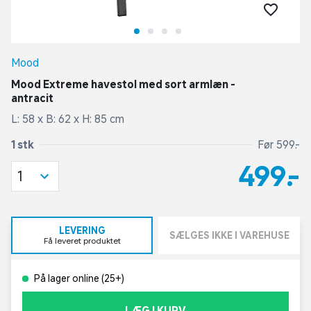
Mood
Mood Extreme havestol med sort armlæn -
antracit
L: 58 x B: 62 x H: 85 cm
1 stk
Før 599,-
499,-
1
LEVERING
SÆLGES IKKE I VAREHUSE
Få leveret produktet
På lager online (25+)
LÆG I KURV