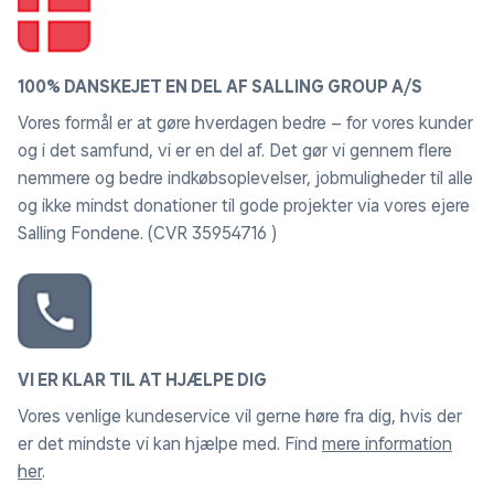
Plast
:
100% DANSKEJET EN DEL AF SALLING GROUP A/S
Havemøbler der er lavet i plast eller formstøbt plast
Vores formål er at gøre hverdagen bedre – for vores kunder
ligner traditionelt flettede møbler. Materialet er robust
og i det samfund, vi er en del af. Det gør vi gennem flere
og vejrbestandigt, så dit havemøbel har en lang
nemmere og bedre indkøbsoplevelser, jobmuligheder til alle
holdbarhed, samt materialet ikke mister farve af at stå
og ikke mindst donationer til gode projekter via vores ejere
ude i solen. Derudover er materialet let at vedligeholde
Salling Fondene. (CVR 35954716 )
og nemt at flytte rundt på. Derfor er et havemøbel i
dette materiale meget praktisk at have stående
hjemme på din terrasse.
Vedligeholdelse af plast/formstøbt plast: Rengøres
med vand og sæbe
VI ER KLAR TIL AT HJÆLPE DIG
Vores venlige kundeservice vil gerne høre fra dig, hvis der
er det mindste vi kan hjælpe med. Find
mere information
her
.