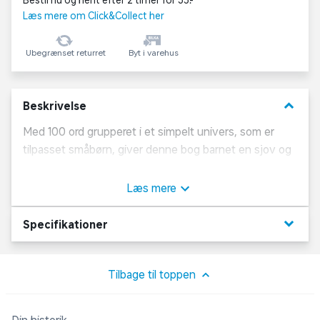
Bestil nu og hent efter 2 timer for 35,-
Læs mere om Click&Collect her
Ubegrænset returret
Byt i varehus
keyboard_arrow_down
Beskrivelse
Med 100 ord grupperet i et simpelt univers, som er
tilpasset småbørn, giver denne bog barnet en sjov og
hyggelig introduktion til sprogets fascinerende univers.
Læs mere
keyboard_arrow_down
Specifikationer
Tilbage til toppen