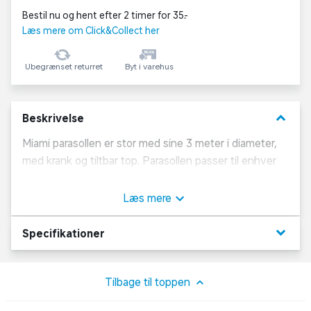
Bestil nu og hent efter 2 timer for 35,-
Læs mere om Click&Collect her
Ubegrænset returret
Byt i varehus
keyboard_arrow_down
Beskrivelse
Miami parasollen er stor med sine 3 meter i diameter,
med krank og tiltbar top. Parasollen passer til enhver
terrasse, og giver masser af læ for solen. Dugen er
lavet i 180g/m^2 dild grøn polyester.
Læs mere
Stok i sort aluminium Ø48 mm
keyboard_arrow_down
Specifikationer
Højde på 246 cm
Tilbage til toppen
Krank og tiltbar top