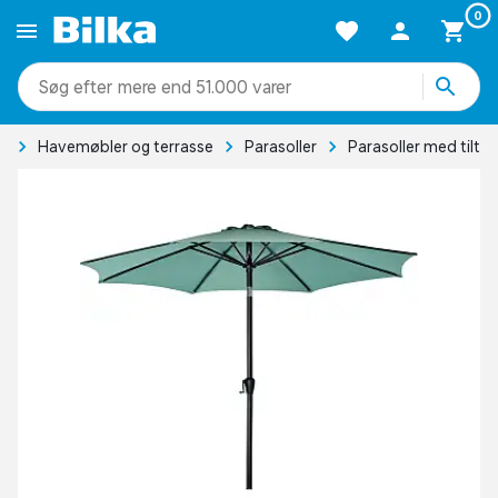
0
mere end 51.000 varer
e
Havemøbler og terrasse
Parasoller
Parasoller med tilt