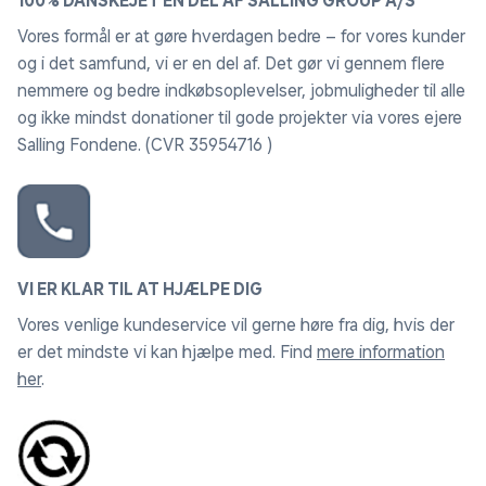
100% DANSKEJET EN DEL AF SALLING GROUP A/S
Vores formål er at gøre hverdagen bedre – for vores kunder
og i det samfund, vi er en del af. Det gør vi gennem flere
nemmere og bedre indkøbsoplevelser, jobmuligheder til alle
og ikke mindst donationer til gode projekter via vores ejere
Salling Fondene. (CVR 35954716 )
VI ER KLAR TIL AT HJÆLPE DIG
Vores venlige kundeservice vil gerne høre fra dig, hvis der
er det mindste vi kan hjælpe med. Find
mere information
her
.