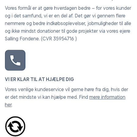
Vores formål er at gøre hverdagen bedre – for vores kunder
Ombyg gasgrillen til kul på kun 30 sekunder.
og i det samfund, vi er en del af. Det gør vi gennem flere
nemmere og bedre indkøbsoplevelser, jobmuligheder til alle
Ensartet varmefordeling takket være innovativt
og ikke mindst donationer til gode projekter via vores ejere
Air-Flow-system.
Salling Fondene. (CVR 35954716 )
Farvel til grillstarter: Hæld kullene ud i bakken og
tænd op med brænderne i gasgrillen.
Art. Nr. 140070
VI ER KLAR TIL AT HJÆLPE DIG
Vores venlige kundeservice vil gerne høre fra dig, hvis der
er det mindste vi kan hjælpe med. Find
mere information
her
.