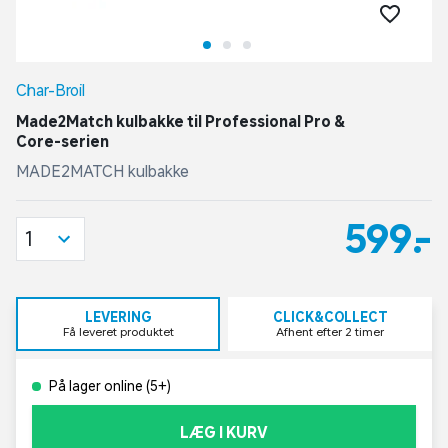
Char-Broil
Made2Match kulbakke til Professional Pro &
Core-serien
MADE2MATCH kulbakke
599,-
1
LEVERING
CLICK&COLLECT
Få leveret produktet
Afhent efter 2 timer
På lager online (5+)
LÆG I KURV