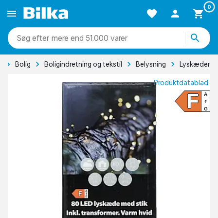
0
mere end 51.000 varer
e
Bolig
Boligindretning og tekstil
Belysning
Lyskæder
Produktdatablad
F
A
G