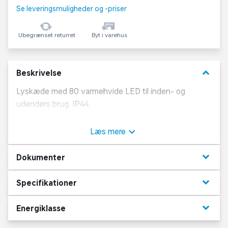
Se leveringsmuligheder og -priser
Ubegrænset returret
Byt i varehus
keyboard_arrow_down
Beskrivelse
Lyskæde med 80 varmehvide LED til inden- og
udendørs brug. IP44.
Inklusiv transformer. 10,53 meter, heraf 5 meter ledning
Læs mere
fra pærer til stik. Afstand mellem pærerne er 7 cm.
keyboard_arrow_down
Dokumenter
keyboard_arrow_down
Specifikationer
keyboard_arrow_down
Energiklasse