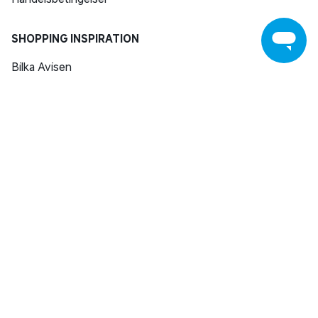
SHOPPING INSPIRATION
Bilka Avisen
Download Bilka Plus app
Gavekort
Fastelavn
Black Friday
@amanda.osowski
Bilkas fødselsdag
Restsalg
Brands
ÅBNINGSTIDER
Bemærk andre åbningstider i A-Z Hjørring. Se alle åbningstider
her