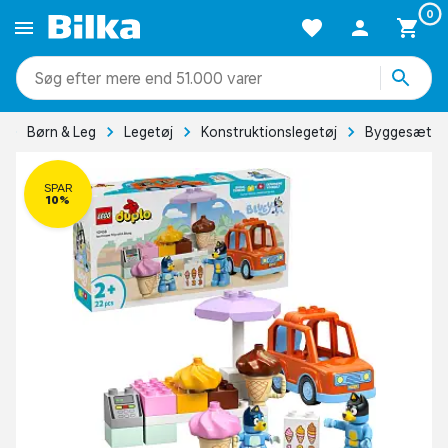
0
mere end 51.000 varer
Børn & Leg
Legetøj
Konstruktionslegetøj
Byggesæt
SPAR
10%