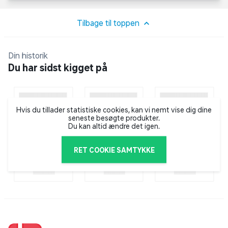
af far og Bluey – hen for at købe is. Det kreative
legetøj giver de mindste mulighed for at udleve
Tilbage til toppen
spændingen ved at tage til et særligt sted samt
tilfredsstillelsen ved at få noget lækkert.
Din historik
Små børn lærer om tal ved at vælge, hvor mange
Du har sidst kigget på
kugler de vil have, og stable det rigtige antal klodser.
Med LEGO DUPLO Bluey-sæt kan små børn og deres
familier udspille sjove hverdagsaktiviteter. Indeholder
Hvis du tillader statistiske cookies, kan vi nemt vise dig dine
22 elementer.
seneste besøgte produkter.
Du kan altid ændre det igen.
RET COOKIE SAMTYKKE