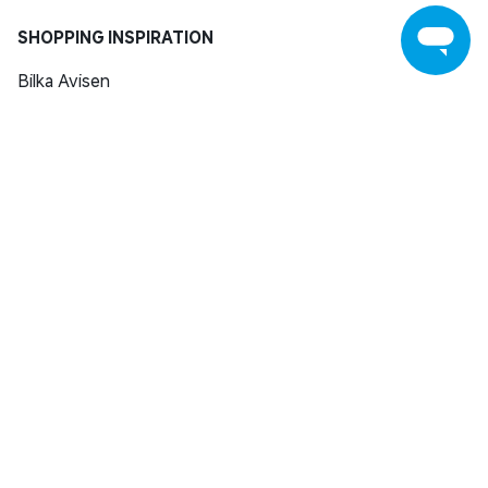
SHOPPING INSPIRATION
Bilka Avisen
Download Bilka Plus app
Gavekort
Fastelavn
Black Friday
Bilkas fødselsdag
Restsalg
Brands
ÅBNINGSTIDER
Bemærk andre åbningstider i A-Z Hjørring. Se alle åbningstider
her