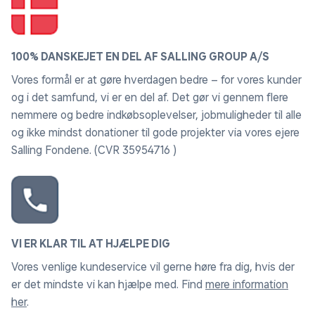
100% DANSKEJET EN DEL AF SALLING GROUP A/S
Byg-selv-legetøj til sjov Mickey Mouse-leg
Vores formål er at gøre hverdagen bedre – for vores kunder
Tumlinger sender Mickey Mouse ud på en mission, mens
og i det samfund, vi er en del af. Det gør vi gennem flere
de bygger scener fra Disney Junior-serien Mickeys
nemmere og bedre indkøbsoplevelser, jobmuligheder til alle
klubhus.
og ikke mindst donationer til gode projekter via vores ejere
Salling Fondene. (CVR 35954716 )
VI ER KLAR TIL AT HJÆLPE DIG
Vores venlige kundeservice vil gerne høre fra dig, hvis der
er det mindste vi kan hjælpe med. Find
mere information
her
.