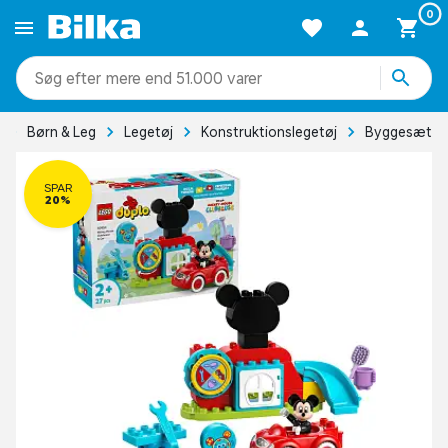
0
mere end 51.000 varer
Børn & Leg
Legetøj
Konstruktionslegetøj
Byggesæt
SPAR
20%