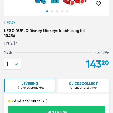
LEGO
LEGO DUPLO Disney Mickeys klubhus og bil
10454
Fra 2 år
1 stk
Før 179,-
143,20
1
LEVERING
CLICK&COLLECT
Få leveret produktet
Afhent efter 2 timer
Få på lager online (<5)
LÆG I KURV