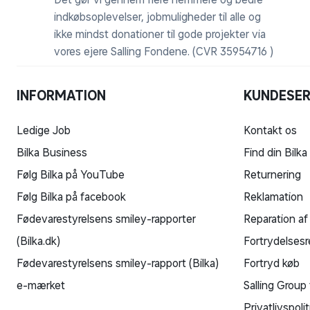
Vores formål er at gøre hverdagen bedre – for
vores kunder og i det samfund, vi er en del af.
Det gør vi gennem flere nemmere og bedre
indkøbsoplevelser, jobmuligheder til alle og
ikke mindst donationer til gode projekter via
vores ejere Salling Fondene. (CVR 35954716 )
INFORMATION
KUNDESER
Ledige Job
Kontakt os
Bilka Business
Find din Bilka
Følg Bilka på YouTube
Returnering
Følg Bilka på facebook
Reklamation
Fødevarestyrelsens smiley-rapporter
Reparation af
(Bilka.dk)
Fortrydelsesr
Fødevarestyrelsens smiley-rapport (Bilka)
Fortryd køb