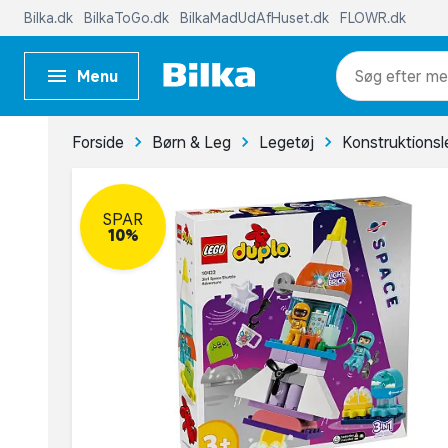
Bilka.dk
BilkaToGo.dk
BilkaMadUdAfHuset.dk
FLOWR.dk
Menu
me
Forside
Børn & Leg
Legetøj
Konstruktionsl
SPAR
10%