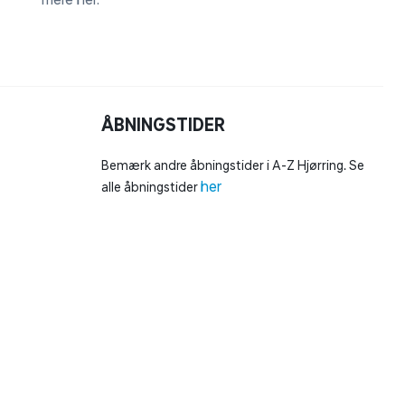
emballage både online og i dit Hypermarked i
ubegrænset tid. Bare husk din kvittering.
Læs
mere her
.
ÅBNINGSTIDER
Bemærk andre åbningstider i A-Z Hjørring. Se
her
alle åbningstider