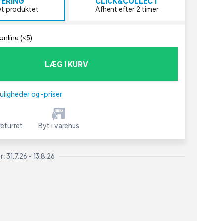
VERING
CLICK&COLLECT
et produktet
Afhent efter 2 timer
online (<5)
LÆG I KURV
uligheder og -priser
eturret
Byt i varehus
 31.7.26 - 13.8.26