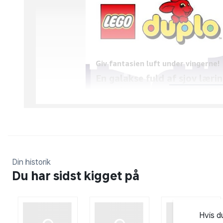
Giv fantasien luft under vingerne!
En galakse fuld af sjov læri
Lær små børn om solsystemet med denn
børnehavebørn fra 3 år, som kan ombygg
LEGO® DUPLO® modeller med rumtema
Din historik
Du har sidst kigget på