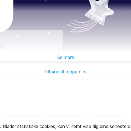
ng
e detaljerede gave til
es til mange forskellige sjove
.
Tilbage til toppen