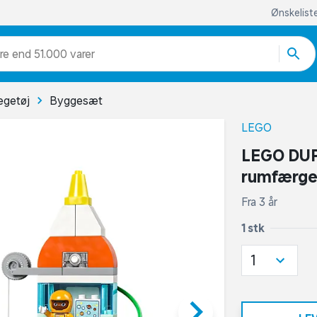
Ønskelist
re end 51.000 varer
egetøj
Byggesæt
LEGO
LEGO DUP
rumfærge
Fra 3 år
1 stk
1
keyboard_arrow_right