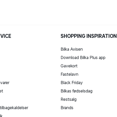
dig, hvis der er det mindste vi kan hjælpe
med. Find
mere information her
.
VICE
SHOPPING INSPIRATION
Bilka Avisen
Download Bilka Plus app
Gavekort
Fastelavn
 varer
Black Friday
et
Bilkas fødselsdag
Restsalg