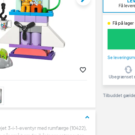
LE
Få lever
Få på lager 
Se leveringsm
Ubegrænset r
Tilbuddet gælder:
keyboard_arrow_down
egetøjet 3-i-1-eventyr med rumfærge (10422),