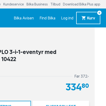
e
Kundeservice
Bilka Business
Tilbud
Download Bilka Plus app
0
Bilka Avisen
Find Bilka
Log ind
Kurv
LO 3-i-1-eventyr med
 10422
Før 372,-
334,80