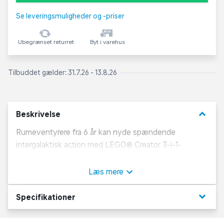
Se leveringsmuligheder og -priser
Ubegrænset returret
Byt i varehus
Tilbuddet gælder: 31.7.26 - 13.8.26
keyboard_arrow_down
Beskrivelse
Rumeventyrere fra 6 år kan nyde spændende
intergalaktisk action med LEGO® Creator 3-i-1-
legesættet Rumfærge (31134). Det omfatter et legetøj
i form af en rumfærge med en luge, der kan åbnes og
Læs mere
indeholder en satellit på en arm, som kan trækkes ud.
Satellitten kan også tages af for at give ekstra sjov.
keyboard_arrow_down
Specifikationer
Gaver til rumfans