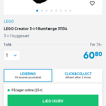
LEGO
LEGO Creator 3-i-1 Rumfærge 31134
3-i-1 byggesæt
1 stk
Før 76,-
60,80
1
LEVERING
CLICK&COLLECT
Få leveret produktet
Afhent efter 2 timer
På lager online (25+)
LÆG I KURV