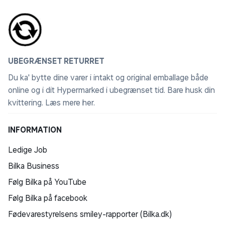
Fødevarestyrelsens smiley-rapport (Bilka)
e-mærket
KUNDESERVICE
Kontakt os
Find din Bilka
Returnering
Reklamation
Reparation af varer
Fortrydelsesret
Fortryd køb
Salling Group tilbagekaldelser
Privatlivspolitik
Handelsbetingelser