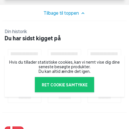
100% DANSKEJET EN DEL AF SALLING GROUP A/S
Vores formål er at gøre hverdagen bedre – for vores kunder
og i det samfund, vi er en del af. Det gør vi gennem flere
nemmere og bedre indkøbsoplevelser, jobmuligheder til alle
og ikke mindst donationer til gode projekter via vores ejere
Salling Fondene. (CVR 35954716 )
VI ER KLAR TIL AT HJÆLPE DIG
Vores venlige kundeservice vil gerne høre fra dig, hvis der
er det mindste vi kan hjælpe med. Find
mere information
her
.