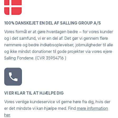
UBEGRÆNSET RETURRET
Du ka' bytte dine varer i intakt og original emballage både
online og i dit Hypermarked i ubegrænset tid. Bare husk din
kvittering.
Læs mere her
.
INFORMATION
Ledige Job
Bilka Business
Følg Bilka på YouTube
Følg Bilka på facebook
Fødevarestyrelsens smiley-rapporter (Bilka.dk)