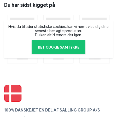
internationalt anerkendt brand, og i deres sortiment
Du har sidst kigget på
finder man både kunstige negle og vipper, kosmetik
samt hårprodukter.
Hvis du tillader statistiske cookies, kan vi nemt vise dig dine
seneste besøgte produkter.
Du kan altid ændre det igen.
RET COOKIE SAMTYKKE
100% DANSKEJET EN DEL AF SALLING GROUP A/S