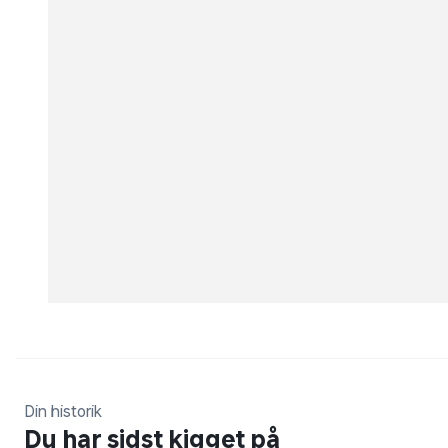
øjenskygge, lipgloss og meget mere.
Din historik
Du har sidst kigget på