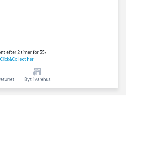
nt efter 2 timer for 35,-
lick&Collect her
eturret
Byt i varehus