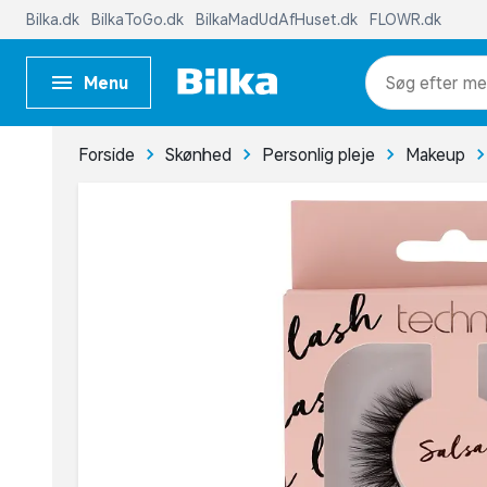
Bilka.dk
BilkaToGo.dk
BilkaMadUdAfHuset.dk
FLOWR.dk
Menu
me
Forside
Skønhed
Personlig pleje
Makeup