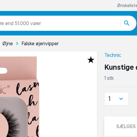
Ønskelist
re end 51.000 varer
Øjne
Falske øjenvipper
Technic
Kunstige 
1 stk
1
SÆLGES 