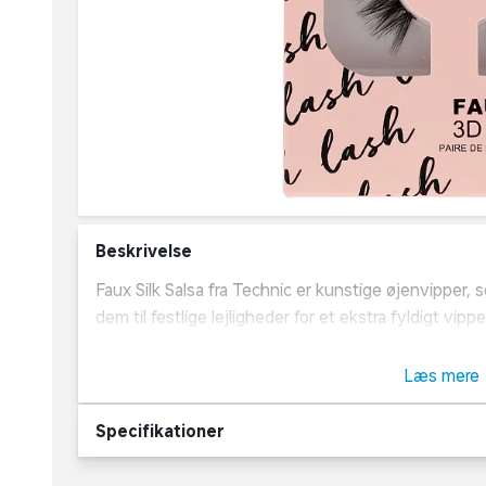
Beskrivelse
Faux Silk Salsa fra Technic er kunstige øjenvipper, 
dem til festlige lejligheder for et ekstra fyldigt vipp
Om Technic
Læs mere
Technic er et britisk brand, der står bag et bredt u
Specifikationer
hudplejeprodukter. Deres fokus er at skabe gode prod
består blandt andet af produkter som makeupbørster