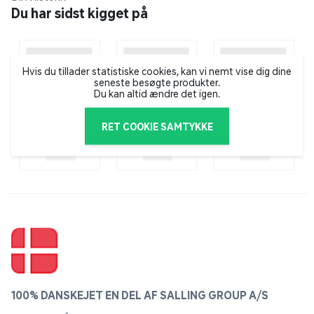
internationalt anerkendt brand, og i deres sortiment
Du har sidst kigget på
finder man både kunstige negle og vipper, kosmetik
samt hårprodukter.
Hvis du tillader statistiske cookies, kan vi nemt vise dig dine
seneste besøgte produkter.
Du kan altid ændre det igen.
RET COOKIE SAMTYKKE
100% DANSKEJET EN DEL AF SALLING GROUP A/S