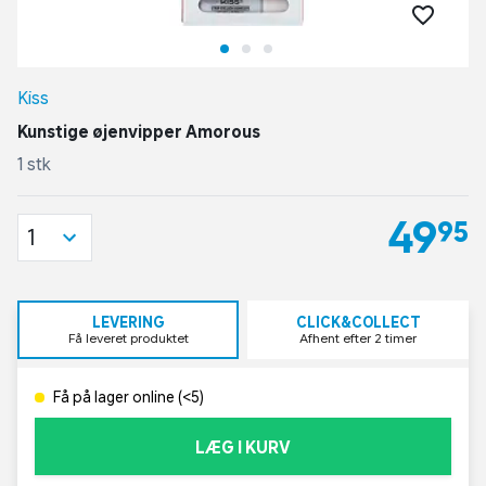
Kiss
Kunstige øjenvipper Amorous
1 stk
49,95
1
LEVERING
CLICK&COLLECT
Få leveret produktet
Afhent efter 2 timer
Få på lager online (<5)
LÆG I KURV