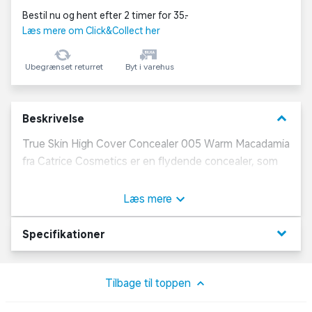
Bestil nu og hent efter 2 timer for 35,-
Læs mere om Click&Collect her
Ubegrænset returret
Byt i varehus
keyboard_arrow_down
Beskrivelse
True Skin High Cover Concealer 005 Warm Macadamia
fra Catrice Cosmetics er en flydende concealer, som
har en mat og naturlig finish. Derudover er den beriget
med hyaluronsyre, der fugter huden op til 18 timer.
Læs mere
Påfør den lette concealer på områder med
ujævnheder i ansigtet, og afslut eventuelt med
keyboard_arrow_down
Specifikationer
pudder for et ensartet resultat.
Om Catrice Cosmetics
Tilbage til toppen