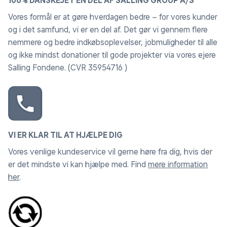
100% DANSKEJET EN DEL AF SALLING GROUP A/S
Vores formål er at gøre hverdagen bedre – for vores kunder
og i det samfund, vi er en del af. Det gør vi gennem flere
nemmere og bedre indkøbsoplevelser, jobmuligheder til alle
og ikke mindst donationer til gode projekter via vores ejere
Salling Fondene. (CVR 35954716 )
VI ER KLAR TIL AT HJÆLPE DIG
Vores venlige kundeservice vil gerne høre fra dig, hvis der
er det mindste vi kan hjælpe med. Find
mere information
her
.