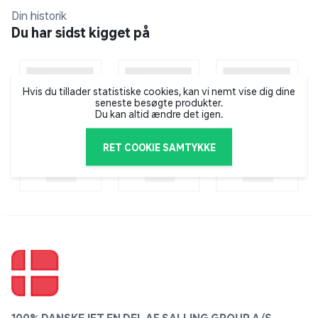
Hos Catrice Cosmetics finder du et stort udvalg af
Din historik
skønhedsprodukter – lige fra foundation, pudder,
Du har sidst kigget på
øjenskygge og læbestift til neglelak i alverdens farver,
hudpleje, makeupbørster og andre accessories.
Hvis du tillader statistiske cookies, kan vi nemt vise dig dine
seneste besøgte produkter.
Du kan altid ændre det igen.
RET COOKIE SAMTYKKE